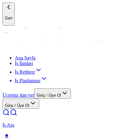
Geri
Ana Sayfa
İş İlanları
İş Rehberi
İş Planlaması
Ücretsiz ilan ver
Giriş / Üye Ol
Giriş / Üye Ol
İş Ara