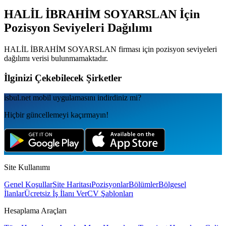
HALİL İBRAHİM SOYARSLAN
İçin
Pozisyon Seviyeleri Dağılımı
HALİL İBRAHİM SOYARSLAN
firması için pozisyon seviyeleri
dağılımı verisi bulunmamaktadır.
İlginizi Çekebilecek Şirketler
isbul.net
mobil uygulamаsını
indirdiniz mi?
Hiçbir güncellemeyi kaçırmayın!
Site Kullanımı
Genel Koşullar
Site Haritası
Pozisyonlar
Bölümler
Bölgesel
İlanlar
Ücretsiz İş İlanı Ver
CV Şablonları
Hesaplama Araçları