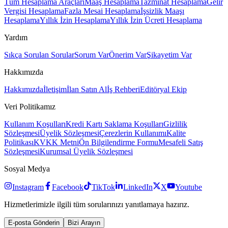
Tüm Hesaplama Araçları
Maaş Hesaplama
Tazminat Hesaplama
Gelir
Vergisi Hesaplama
Fazla Mesai Hesaplama
İşsizlik Maaşı
Hesaplama
Yıllık İzin Hesaplama
Yıllık İzin Ücreti Hesaplama
Yardım
Sıkça Sorulan Sorular
Sorum Var
Önerim Var
Şikayetim Var
Hakkımızda
Hakkımızda
İletişim
İlan Satın Al
İş Rehberi
Editöryal Ekip
Veri Politikamız
Kullanım Koşulları
Kredi Kartı Saklama Koşulları
Gizlilik
Sözleşmesi
Üyelik Sözleşmesi
Çerezlerin Kullanımı
Kalite
Politikası
KVKK Metni
Ön Bilgilendirme Formu
Mesafeli Satış
Sözleşmesi
Kurumsal Üyelik Sözleşmesi
Sosyal Medya
Instagram
Facebook
TikTok
LinkedIn
X
Youtube
Hizmetlerimizle ilgili tüm sorularınızı yanıtlamaya hazırız.
E-posta Gönderin
Bizi Arayın