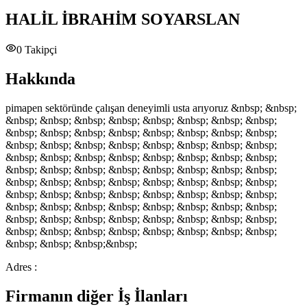
HALİL İBRAHİM SOYARSLAN
0
Takipçi
Hakkında
pimapen sektöründe çalışan deneyimli usta arıyoruz &nbsp; &nbsp;
&nbsp; &nbsp; &nbsp; &nbsp; &nbsp; &nbsp; &nbsp; &nbsp;
&nbsp; &nbsp; &nbsp; &nbsp; &nbsp; &nbsp; &nbsp; &nbsp;
&nbsp; &nbsp; &nbsp; &nbsp; &nbsp; &nbsp; &nbsp; &nbsp;
&nbsp; &nbsp; &nbsp; &nbsp; &nbsp; &nbsp; &nbsp; &nbsp;
&nbsp; &nbsp; &nbsp; &nbsp; &nbsp; &nbsp; &nbsp; &nbsp;
&nbsp; &nbsp; &nbsp; &nbsp; &nbsp; &nbsp; &nbsp; &nbsp;
&nbsp; &nbsp; &nbsp; &nbsp; &nbsp; &nbsp; &nbsp; &nbsp;
&nbsp; &nbsp; &nbsp; &nbsp; &nbsp; &nbsp; &nbsp; &nbsp;
&nbsp; &nbsp; &nbsp; &nbsp; &nbsp; &nbsp; &nbsp; &nbsp;
&nbsp; &nbsp; &nbsp; &nbsp; &nbsp; &nbsp; &nbsp; &nbsp;
&nbsp; &nbsp; &nbsp;&nbsp;
Adres :
Firmanın diğer İş İlanları