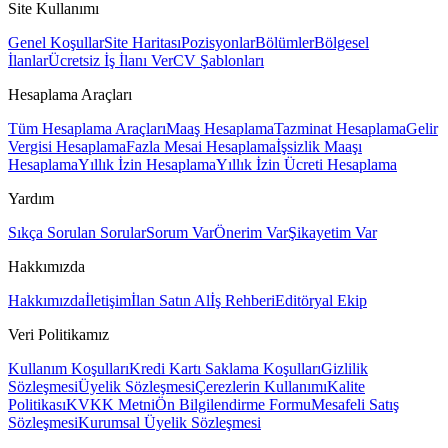
Site Kullanımı
Genel Koşullar
Site Haritası
Pozisyonlar
Bölümler
Bölgesel
İlanlar
Ücretsiz İş İlanı Ver
CV Şablonları
Hesaplama Araçları
Tüm Hesaplama Araçları
Maaş Hesaplama
Tazminat Hesaplama
Gelir
Vergisi Hesaplama
Fazla Mesai Hesaplama
İşsizlik Maaşı
Hesaplama
Yıllık İzin Hesaplama
Yıllık İzin Ücreti Hesaplama
Yardım
Sıkça Sorulan Sorular
Sorum Var
Önerim Var
Şikayetim Var
Hakkımızda
Hakkımızda
İletişim
İlan Satın Al
İş Rehberi
Editöryal Ekip
Veri Politikamız
Kullanım Koşulları
Kredi Kartı Saklama Koşulları
Gizlilik
Sözleşmesi
Üyelik Sözleşmesi
Çerezlerin Kullanımı
Kalite
Politikası
KVKK Metni
Ön Bilgilendirme Formu
Mesafeli Satış
Sözleşmesi
Kurumsal Üyelik Sözleşmesi