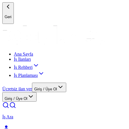
Geri
Ana Sayfa
İş İlanları
İş Rehberi
İş Planlaması
Ücretsiz ilan ver
Giriş / Üye Ol
Giriş / Üye Ol
İş Ara