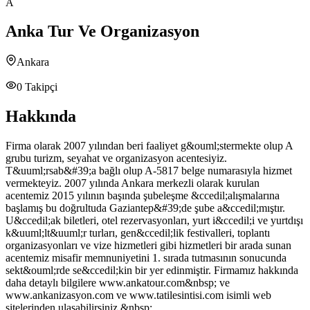
A
Anka Tur Ve Organizasyon
Ankara
0
Takipçi
Hakkında
Firma olarak 2007 yılından beri faaliyet g&ouml;stermekte olup A
grubu turizm, seyahat ve organizasyon acentesiyiz.
T&uuml;rsab&#39;a bağlı olup A-5817 belge numarasıyla hizmet
vermekteyiz. 2007 yılında Ankara merkezli olarak kurulan
acentemiz 2015 yılının başında şubeleşme &ccedil;alışmalarına
başlamış bu doğrultuda Gaziantep&#39;de şube a&ccedil;mıştır.
U&ccedil;ak biletleri, otel rezervasyonları, yurt i&ccedil;i ve yurtdışı
k&uuml;lt&uuml;r turları, gen&ccedil;lik festivalleri, toplantı
organizasyonları ve vize hizmetleri gibi hizmetleri bir arada sunan
acentemiz misafir memnuniyetini 1. sırada tutmasının sonucunda
sekt&ouml;rde se&ccedil;kin bir yer edinmiştir. Firmamız hakkında
daha detaylı bilgilere www.ankatour.com&nbsp; ve
www.ankanizasyon.com ve www.tatilesintisi.com isimli web
sitelerinden ulaşabilirsiniz.&nbsp;