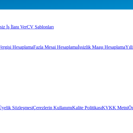
siz İş İlanı Ver
CV Şablonları
Vergisi Hesaplama
Fazla Mesai Hesaplama
İşsizlik Maaşı Hesaplama
Yıl
Üyelik Sözleşmesi
Çerezlerin Kullanımı
Kalite Politikası
KVKK Metni
Ön