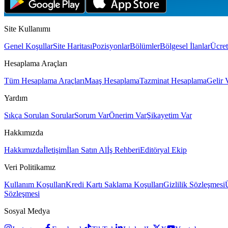
Site Kullanımı
Genel Koşullar
Site Haritası
Pozisyonlar
Bölümler
Bölgesel İlanlar
Ücret
Hesaplama Araçları
Tüm Hesaplama Araçları
Maaş Hesaplama
Tazminat Hesaplama
Gelir 
Yardım
Sıkça Sorulan Sorular
Sorum Var
Önerim Var
Şikayetim Var
Hakkımızda
Hakkımızda
İletişim
İlan Satın Al
İş Rehberi
Editöryal Ekip
Veri Politikamız
Kullanım Koşulları
Kredi Kartı Saklama Koşulları
Gizlilik Sözleşmesi
Sözleşmesi
Sosyal Medya