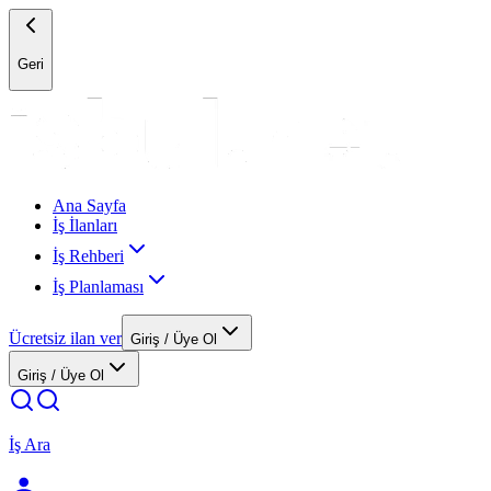
Geri
Ana Sayfa
İş İlanları
İş Rehberi
İş Planlaması
Ücretsiz ilan ver
Giriş / Üye Ol
Giriş / Üye Ol
İş Ara