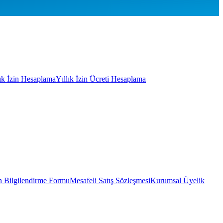
lık İzin Hesaplama
Yıllık İzin Ücreti Hesaplama
 Bilgilendirme Formu
Mesafeli Satış Sözleşmesi
Kurumsal Üyelik