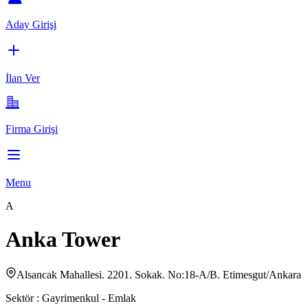
Aday Girişi
İlan Ver
Firma Girişi
Menu
A
Anka Tower
Alsancak Mahallesi. 2201. Sokak. No:18-A/B. Etimesgut/Ankara
Sektör :
Gayrimenkul - Emlak