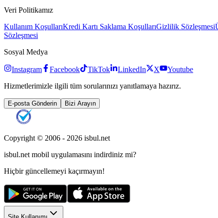
Veri Politikamız
Kullanım Koşulları
Kredi Kartı Saklama Koşulları
Gizlilik Sözleşmesi
Sözleşmesi
Sosyal Medya
Instagram
Facebook
TikTok
LinkedIn
X
Youtube
Hizmetlerimizle ilgili tüm sorularınızı yanıtlamaya hazırız.
E-posta Gönderin
Bizi Arayın
Copyright © 2006 -
2026
isbul.net
isbul.net
mobil uygulamasını
indirdiniz mi?
Hiçbir güncellemeyi kaçırmayın!
Site Kullanımı