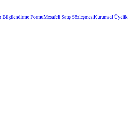
 Bilgilendirme Formu
Mesafeli Satış Sözleşmesi
Kurumsal Üyelik