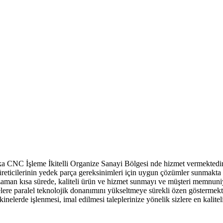
nka CNC İşleme İkitelli Organize Sanayi Bölgesi nde hizmet vermektedir.
üreticilerinin yedek parça gereksinimleri için uygun çözümler sunmakt
her zaman kısa sürede, kaliteli ürün ve hizmet sunmayı ve müşteri mem
ere paralel teknolojik donanımını yükseltmeye sürekli özen göstermekt
rde işlenmesi, imal edilmesi taleplerinize yönelik sizlere en kaliteli