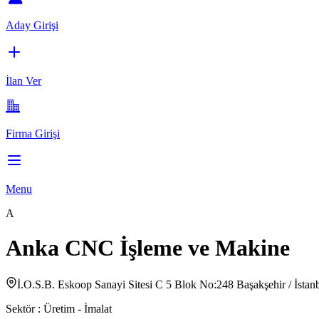
Aday Girişi
İlan Ver
Firma Girişi
Menu
A
Anka CNC İşleme ve Makine
İ.O.S.B. Eskoop Sanayi Sitesi C 5 Blok No:248 Başakşehir / İstan
Sektör :
Üretim - İmalat