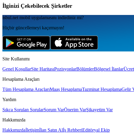
İlginizi Çekebilecek Şirketler
isbul.net
mobil uygulamаsını
indirdiniz mi?
Hiçbir güncellemeyi kaçırmayın!
Site Kullanımı
Genel Koşullar
Site Haritası
Pozisyonlar
Bölümler
Bölgesel İlanlar
Ücret
Hesaplama Araçları
Tüm Hesaplama Araçları
Maaş Hesaplama
Tazminat Hesaplama
Gelir 
Yardım
Sıkça Sorulan Sorular
Sorum Var
Önerim Var
Şikayetim Var
Hakkımızda
Hakkımızda
İletişim
İlan Satın Al
İş Rehberi
Editöryal Ekip