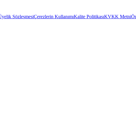
Üyelik Sözleşmesi
Çerezlerin Kullanımı
Kalite Politikası
KVKK Metni
Ön