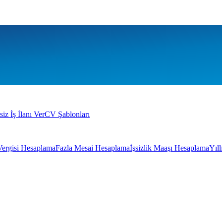
siz İş İlanı Ver
CV Şablonları
Vergisi Hesaplama
Fazla Mesai Hesaplama
İşsizlik Maaşı Hesaplama
Yıl