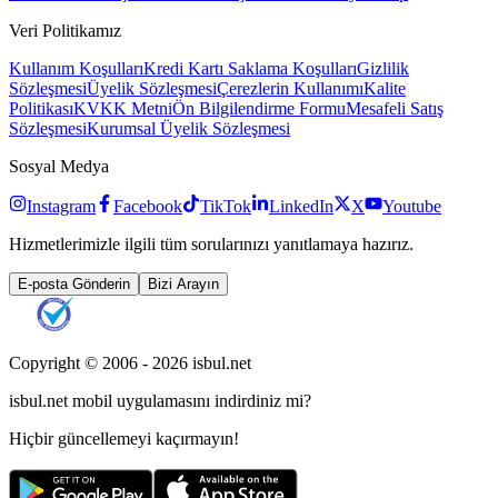
Veri Politikamız
Kullanım Koşulları
Kredi Kartı Saklama Koşulları
Gizlilik
Sözleşmesi
Üyelik Sözleşmesi
Çerezlerin Kullanımı
Kalite
Politikası
KVKK Metni
Ön Bilgilendirme Formu
Mesafeli Satış
Sözleşmesi
Kurumsal Üyelik Sözleşmesi
Sosyal Medya
Instagram
Facebook
TikTok
LinkedIn
X
Youtube
Hizmetlerimizle ilgili tüm sorularınızı yanıtlamaya hazırız.
E-posta Gönderin
Bizi Arayın
Copyright © 2006 -
2026
isbul.net
isbul.net
mobil uygulamasını
indirdiniz mi?
Hiçbir güncellemeyi kaçırmayın!