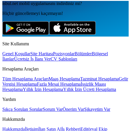
isbul.net
mobil uygulamаsını
indirdiniz mi?
Hiçbir güncellemeyi kaçırmayın!
Site Kullanımı
Genel Koşullar
Site Haritası
Pozisyonlar
Bölümler
Bölgesel
İlanlar
Ücretsiz İş İlanı Ver
CV Şablonları
Hesaplama Araçları
Tüm Hesaplama Araçları
Maaş Hesaplama
Tazminat Hesaplama
Gelir
Vergisi Hesaplama
Fazla Mesai Hesaplama
İşsizlik Maaşı
Hesaplama
Yıllık İzin Hesaplama
Yıllık İzin Ücreti Hesaplama
Yardım
Sıkça Sorulan Sorular
Sorum Var
Önerim Var
Şikayetim Var
Hakkımızda
Hakkımızda
İletişim
İlan Satın Al
İş Rehberi
Editöryal Ekip