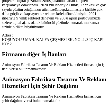
projelerle dijital pazarlama&nbsp;alanında artan talepleri
karşılamaya odaklandık. 2020 yılı itibariyle Dublaj Fabrikası ve çok
sayıda çözüm ortağımızın ailemize&nbsp;katılmasıyla birlikte çok
daha güçlü ve kapsayıcı bir reklam kolektifine dönüştük.2021
itibariyle 9 yıllık sektörel deneyim ve 200'ü aşkın portföyümüzle
sizlere dijital ajans olarak bütüncül çözümler sunarak markanızı
sizinle birlikte büyütüyoruz.
Adres :
KOŞUYOLU MAH. KALFA ÇEŞMESİ SK. NO: 2 /3 İÇ KAPI
NO: 2
Firmanın diğer İş İlanları
Animasyon Fabrikası Tasarım Ve Reklam Hizmetleri
firması için iş
ilanı verisi bulunmamaktadır.
Animasyon Fabrikası Tasarım Ve Reklam
Hizmetleri
İçin Şehir Dağılımı
Animasyon Fabrikası Tasarım Ve Reklam Hizmetleri
firması için
şehir dağılımı verisi bulunmamaktadır.