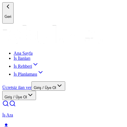
Geri
Ana Sayfa
İş İlanları
İş Rehberi
İş Planlaması
Ücretsiz ilan ver
Giriş / Üye Ol
Giriş / Üye Ol
İş Ara