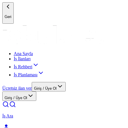
Geri
Ana Sayfa
İş İlanları
İş Rehberi
İş Planlaması
Ücretsiz ilan ver
Giriş / Üye Ol
Giriş / Üye Ol
İş Ara