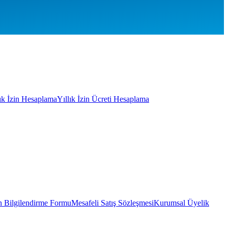
lık İzin Hesaplama
Yıllık İzin Ücreti Hesaplama
 Bilgilendirme Formu
Mesafeli Satış Sözleşmesi
Kurumsal Üyelik