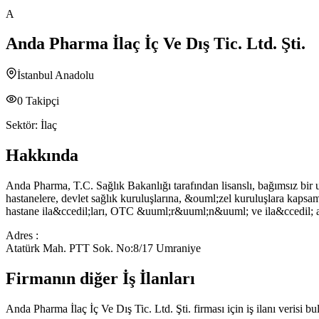
A
Anda Pharma İlaç İç Ve Dış Tic. Ltd. Şti.
İstanbul Anadolu
0
Takipçi
Sektör:
İlaç
Hakkında
Anda Pharma, T.C. Sağlık Bakanlığı tarafından lisanslı, bağımsız bir ulu
hastanelere, devlet sağlık kuruluşlarına, &ouml;zel kuruluşlara kapsam
hastane ila&ccedil;ları, OTC &uuml;r&uuml;n&uuml; ve ila&ccedil; al
Adres :
Atatürk Mah. PTT Sok. No:8/17 Umraniye
Firmanın diğer İş İlanları
Anda Pharma İlaç İç Ve Dış Tic. Ltd. Şti.
firması için iş ilanı verisi 