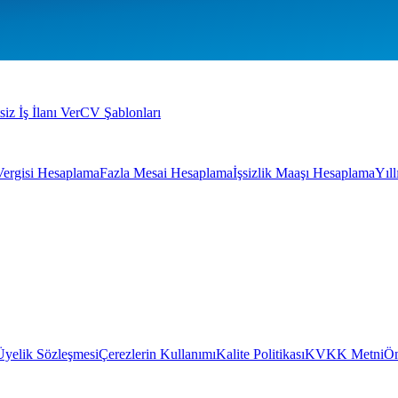
siz İş İlanı Ver
CV Şablonları
Vergisi Hesaplama
Fazla Mesai Hesaplama
İşsizlik Maaşı Hesaplama
Yıl
Üyelik Sözleşmesi
Çerezlerin Kullanımı
Kalite Politikası
KVKK Metni
Ön