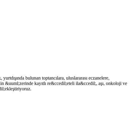
k, yurtdışında bulunan toptancılara, uluslararası eczanelere,
 &uuml;zerinde kayıtlı re&ccedil;eteli ila&ccedil;, aşı, onkoloji ve
l;ekleştiriyoruz.