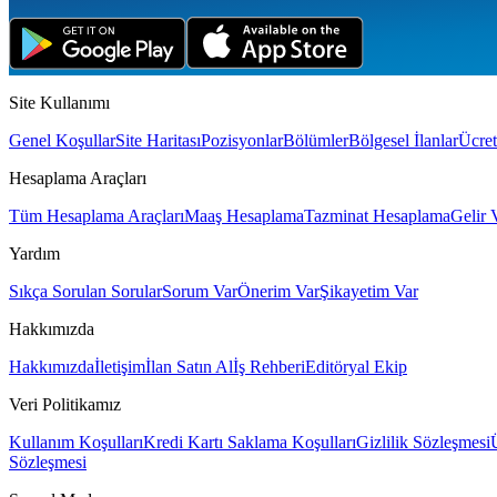
Site Kullanımı
Genel Koşullar
Site Haritası
Pozisyonlar
Bölümler
Bölgesel İlanlar
Ücret
Hesaplama Araçları
Tüm Hesaplama Araçları
Maaş Hesaplama
Tazminat Hesaplama
Gelir 
Yardım
Sıkça Sorulan Sorular
Sorum Var
Önerim Var
Şikayetim Var
Hakkımızda
Hakkımızda
İletişim
İlan Satın Al
İş Rehberi
Editöryal Ekip
Veri Politikamız
Kullanım Koşulları
Kredi Kartı Saklama Koşulları
Gizlilik Sözleşmesi
Sözleşmesi