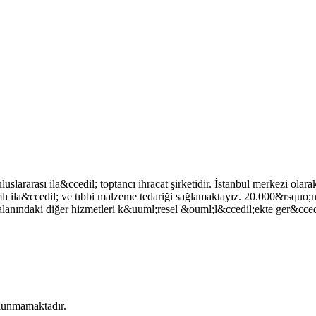
slararası ila&ccedil; toptancı ihracat şirketidir. İstanbul merkezi olara
lı ila&ccedil; ve tıbbi malzeme tedariği sağlamaktayız. 20.000&rsquo;nin
anındaki diğer hizmetleri k&uuml;resel &ouml;l&ccedil;ekte ger&ccedi
bulunmamaktadır.