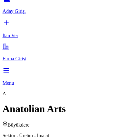
Aday Girişi
İlan Ver
Firma Girişi
Menu
A
Anatolian Arts
Büyükdere
Sektör :
Üretim - İmalat