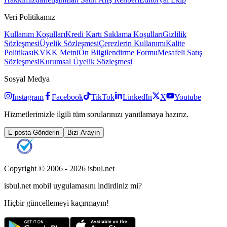
Veri Politikamız
Kullanım Koşulları
Kredi Kartı Saklama Koşulları
Gizlilik
Sözleşmesi
Üyelik Sözleşmesi
Çerezlerin Kullanımı
Kalite
Politikası
KVKK Metni
Ön Bilgilendirme Formu
Mesafeli Satış
Sözleşmesi
Kurumsal Üyelik Sözleşmesi
Sosyal Medya
Instagram
Facebook
TikTok
LinkedIn
X
Youtube
Hizmetlerimizle ilgili tüm sorularınızı yanıtlamaya hazırız.
E-posta Gönderin
Bizi Arayın
Copyright © 2006 -
2026
isbul.net
isbul.net
mobil uygulamasını
indirdiniz mi?
Hiçbir güncellemeyi kaçırmayın!