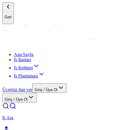
Geri
Ana Sayfa
İş İlanları
İş Rehberi
İş Planlaması
Ücretsiz ilan ver
Giriş / Üye Ol
Giriş / Üye Ol
İş Ara