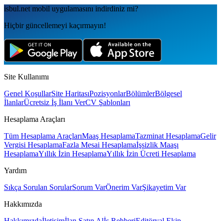
isbul.net
mobil uygulamаsını
indirdiniz mi?
Hiçbir güncellemeyi kaçırmayın!
Site Kullanımı
Genel Koşullar
Site Haritası
Pozisyonlar
Bölümler
Bölgesel
İlanlar
Ücretsiz İş İlanı Ver
CV Şablonları
Hesaplama Araçları
Tüm Hesaplama Araçları
Maaş Hesaplama
Tazminat Hesaplama
Gelir
Vergisi Hesaplama
Fazla Mesai Hesaplama
İşsizlik Maaşı
Hesaplama
Yıllık İzin Hesaplama
Yıllık İzin Ücreti Hesaplama
Yardım
Sıkça Sorulan Sorular
Sorum Var
Önerim Var
Şikayetim Var
Hakkımızda
Hakkımızda
İletişim
İlan Satın Al
İş Rehberi
Editöryal Ekip