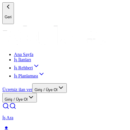
Geri
Ana Sayfa
İş İlanları
İş Rehberi
İş Planlaması
Ücretsiz ilan ver
Giriş / Üye Ol
Giriş / Üye Ol
İş Ara