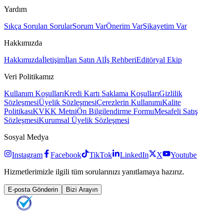
Yardım
Sıkça Sorulan Sorular
Sorum Var
Önerim Var
Şikayetim Var
Hakkımızda
Hakkımızda
İletişim
İlan Satın Al
İş Rehberi
Editöryal Ekip
Veri Politikamız
Kullanım Koşulları
Kredi Kartı Saklama Koşulları
Gizlilik
Sözleşmesi
Üyelik Sözleşmesi
Çerezlerin Kullanımı
Kalite
Politikası
KVKK Metni
Ön Bilgilendirme Formu
Mesafeli Satış
Sözleşmesi
Kurumsal Üyelik Sözleşmesi
Sosyal Medya
Instagram
Facebook
TikTok
LinkedIn
X
Youtube
Hizmetlerimizle ilgili tüm sorularınızı yanıtlamaya hazırız.
E-posta Gönderin
Bizi Arayın