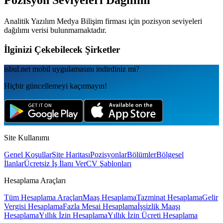
Pozisyon Seviyeleri Dağılımı
Analitik Yazılım Medya Bilişim
firması için pozisyon seviyeleri
dağılımı verisi bulunmamaktadır.
İlginizi Çekebilecek Şirketler
isbul.net
mobil uygulamаsını
indirdiniz mi?
Hiçbir güncellemeyi kaçırmayın!
Site Kullanımı
Genel Koşullar
Site Haritası
Pozisyonlar
Bölümler
Bölgesel
İlanlar
Ücretsiz İş İlanı Ver
CV Şablonları
Hesaplama Araçları
Tüm Hesaplama Araçları
Maaş Hesaplama
Tazminat Hesaplama
Gelir
Vergisi Hesaplama
Fazla Mesai Hesaplama
İşsizlik Maaşı
Hesaplama
Yıllık İzin Hesaplama
Yıllık İzin Ücreti Hesaplama