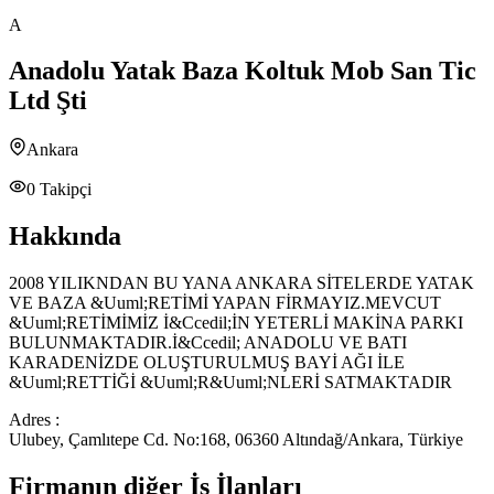
A
Anadolu Yatak Baza Koltuk Mob San Tic
Ltd Şti
Ankara
0
Takipçi
Hakkında
2008 YILIKNDAN BU YANA ANKARA SİTELERDE YATAK
VE BAZA &Uuml;RETİMİ YAPAN FİRMAYIZ.MEVCUT
&Uuml;RETİMİMİZ İ&Ccedil;İN YETERLİ MAKİNA PARKI
BULUNMAKTADIR.İ&Ccedil; ANADOLU VE BATI
KARADENİZDE OLUŞTURULMUŞ BAYİ AĞI İLE
&Uuml;RETTİĞİ &Uuml;R&Uuml;NLERİ SATMAKTADIR
Adres :
Ulubey, Çamlıtepe Cd. No:168, 06360 Altındağ/Ankara, Türkiye
Firmanın diğer İş İlanları