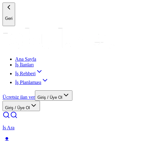
Geri
Ana Sayfa
İş İlanları
İş Rehberi
İş Planlaması
Ücretsiz ilan ver
Giriş / Üye Ol
Giriş / Üye Ol
İş Ara