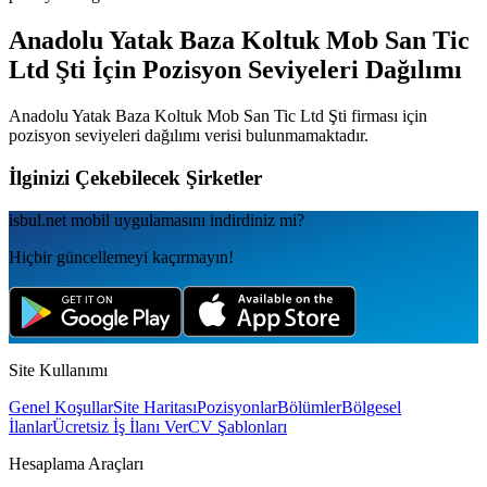
Anadolu Yatak Baza Koltuk Mob San Tic
Ltd Şti
İçin Pozisyon Seviyeleri Dağılımı
Anadolu Yatak Baza Koltuk Mob San Tic Ltd Şti
firması için
pozisyon seviyeleri dağılımı verisi bulunmamaktadır.
İlginizi Çekebilecek Şirketler
isbul.net
mobil uygulamаsını
indirdiniz mi?
Hiçbir güncellemeyi kaçırmayın!
Site Kullanımı
Genel Koşullar
Site Haritası
Pozisyonlar
Bölümler
Bölgesel
İlanlar
Ücretsiz İş İlanı Ver
CV Şablonları
Hesaplama Araçları