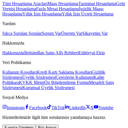
Tüm Hesaplama Araçları
Maaş Hesaplama
Tazminat Hesaplama
Gelir
Vergisi Hesaplama
Fazla Mesai Hesaplama
İşsizlik Maaşı
Hesaplama
Yıllık İzin Hesaplama
Yıllık İzin Ücreti Hesaplama
Yardım
Sıkça Sorulan Sorular
Sorum Var
Önerim Var
Şikayetim Var
Hakkımızda
Hakkımızda
İletişim
İlan Satın Al
İş Rehberi
Editöryal Ekip
Veri Politikamız
Kullanım Koşulları
Kredi Kartı Saklama Koşulları
Gizlilik
Sözleşmesi
Üyelik Sözleşmesi
Çerezlerin Kullanımı
Kalite
Politikası
KVKK Metni
Ön Bilgilendirme Formu
Mesafeli Satış
Sözleşmesi
Kurumsal Üyelik Sözleşmesi
Sosyal Medya
Instagram
Facebook
TikTok
LinkedIn
X
Youtube
Hizmetlerimizle ilgili tüm sorularınızı yanıtlamaya hazırız.
E-posta Gönderin
Bizi Arayın