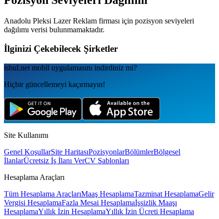
Pozisyon Seviyeleri Dağılımı
Anadolu Pleksi Lazer Reklam
firması için pozisyon seviyeleri
dağılımı verisi bulunmamaktadır.
İlginizi Çekebilecek Şirketler
isbul.net
mobil uygulamаsını
indirdiniz mi?
Hiçbir güncellemeyi kaçırmayın!
Site Kullanımı
Genel Koşullar
Site Haritası
Pozisyonlar
Bölümler
Bölgesel
İlanlar
Ücretsiz İş İlanı Ver
CV Şablonları
Hesaplama Araçları
Tüm Hesaplama Araçları
Maaş Hesaplama
Tazminat Hesaplama
Gelir
Vergisi Hesaplama
Fazla Mesai Hesaplama
İşsizlik Maaşı
Hesaplama
Yıllık İzin Hesaplama
Yıllık İzin Ücreti Hesaplama