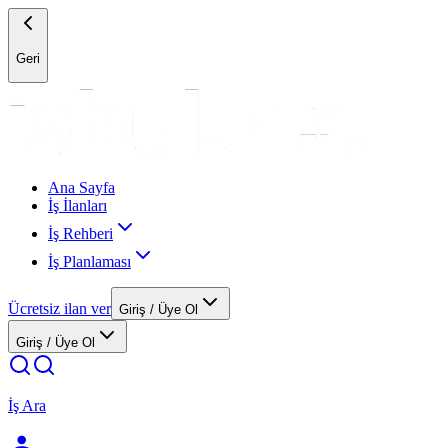
Geri
Ana Sayfa
İş İlanları
İş Rehberi
İş Planlaması
Ücretsiz ilan ver
Giriş / Üye Ol
Giriş / Üye Ol
İş Ara