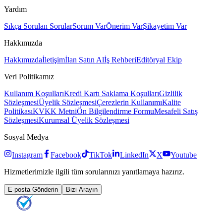
Yardım
Sıkça Sorulan Sorular
Sorum Var
Önerim Var
Şikayetim Var
Hakkımızda
Hakkımızda
İletişim
İlan Satın Al
İş Rehberi
Editöryal Ekip
Veri Politikamız
Kullanım Koşulları
Kredi Kartı Saklama Koşulları
Gizlilik
Sözleşmesi
Üyelik Sözleşmesi
Çerezlerin Kullanımı
Kalite
Politikası
KVKK Metni
Ön Bilgilendirme Formu
Mesafeli Satış
Sözleşmesi
Kurumsal Üyelik Sözleşmesi
Sosyal Medya
Instagram
Facebook
TikTok
LinkedIn
X
Youtube
Hizmetlerimizle ilgili tüm sorularınızı yanıtlamaya hazırız.
E-posta Gönderin
Bizi Arayın