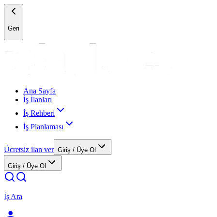
Geri
Ana Sayfa
İş İlanları
İş Rehberi
İş Planlaması
Ücretsiz ilan ver
Giriş / Üye Ol
Giriş / Üye Ol
İş Ara