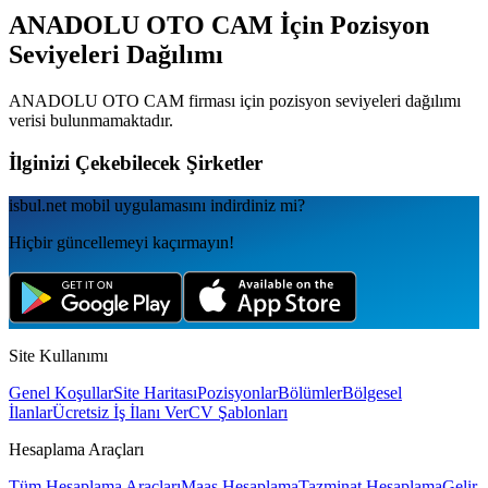
ANADOLU OTO CAM
İçin Pozisyon
Seviyeleri Dağılımı
ANADOLU OTO CAM
firması için pozisyon seviyeleri dağılımı
verisi bulunmamaktadır.
İlginizi Çekebilecek Şirketler
isbul.net
mobil uygulamаsını
indirdiniz mi?
Hiçbir güncellemeyi kaçırmayın!
Site Kullanımı
Genel Koşullar
Site Haritası
Pozisyonlar
Bölümler
Bölgesel
İlanlar
Ücretsiz İş İlanı Ver
CV Şablonları
Hesaplama Araçları
Tüm Hesaplama Araçları
Maaş Hesaplama
Tazminat Hesaplama
Gelir