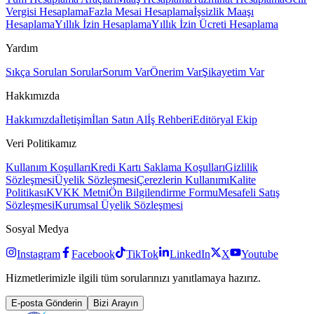
Vergisi Hesaplama
Fazla Mesai Hesaplama
İşsizlik Maaşı
Hesaplama
Yıllık İzin Hesaplama
Yıllık İzin Ücreti Hesaplama
Yardım
Sıkça Sorulan Sorular
Sorum Var
Önerim Var
Şikayetim Var
Hakkımızda
Hakkımızda
İletişim
İlan Satın Al
İş Rehberi
Editöryal Ekip
Veri Politikamız
Kullanım Koşulları
Kredi Kartı Saklama Koşulları
Gizlilik
Sözleşmesi
Üyelik Sözleşmesi
Çerezlerin Kullanımı
Kalite
Politikası
KVKK Metni
Ön Bilgilendirme Formu
Mesafeli Satış
Sözleşmesi
Kurumsal Üyelik Sözleşmesi
Sosyal Medya
Instagram
Facebook
TikTok
LinkedIn
X
Youtube
Hizmetlerimizle ilgili tüm sorularınızı yanıtlamaya hazırız.
E-posta Gönderin
Bizi Arayın