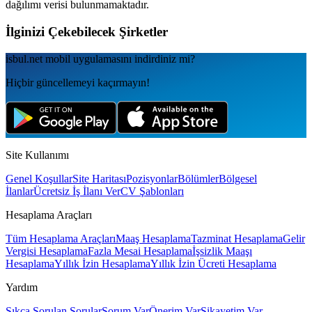
dağılımı verisi bulunmamaktadır.
İlginizi Çekebilecek Şirketler
isbul.net
mobil uygulamаsını
indirdiniz mi?
Hiçbir güncellemeyi kaçırmayın!
Site Kullanımı
Genel Koşullar
Site Haritası
Pozisyonlar
Bölümler
Bölgesel
İlanlar
Ücretsiz İş İlanı Ver
CV Şablonları
Hesaplama Araçları
Tüm Hesaplama Araçları
Maaş Hesaplama
Tazminat Hesaplama
Gelir
Vergisi Hesaplama
Fazla Mesai Hesaplama
İşsizlik Maaşı
Hesaplama
Yıllık İzin Hesaplama
Yıllık İzin Ücreti Hesaplama
Yardım
Sıkça Sorulan Sorular
Sorum Var
Önerim Var
Şikayetim Var