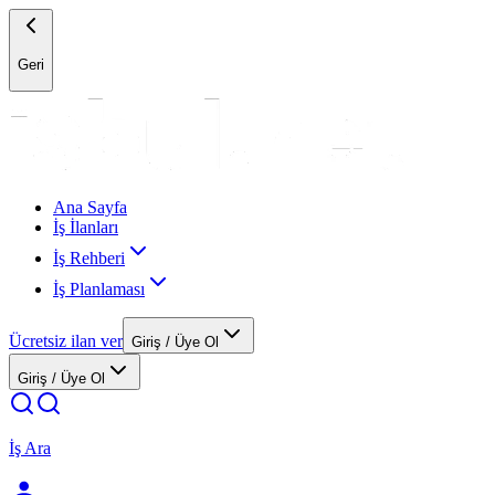
Geri
Ana Sayfa
İş İlanları
İş Rehberi
İş Planlaması
Ücretsiz ilan ver
Giriş / Üye Ol
Giriş / Üye Ol
İş Ara