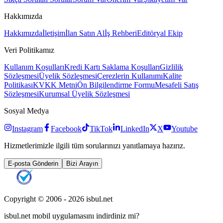
Hakkımızda
Hakkımızda
İletişim
İlan Satın Al
İş Rehberi
Editöryal Ekip
Veri Politikamız
Kullanım Koşulları
Kredi Kartı Saklama Koşulları
Gizlilik
Sözleşmesi
Üyelik Sözleşmesi
Çerezlerin Kullanımı
Kalite
Politikası
KVKK Metni
Ön Bilgilendirme Formu
Mesafeli Satış
Sözleşmesi
Kurumsal Üyelik Sözleşmesi
Sosyal Medya
Instagram
Facebook
TikTok
LinkedIn
X
Youtube
Hizmetlerimizle ilgili tüm sorularınızı yanıtlamaya hazırız.
E-posta Gönderin
Bizi Arayın
Copyright © 2006 -
2026
isbul.net
isbul.net
mobil uygulamasını
indirdiniz mi?