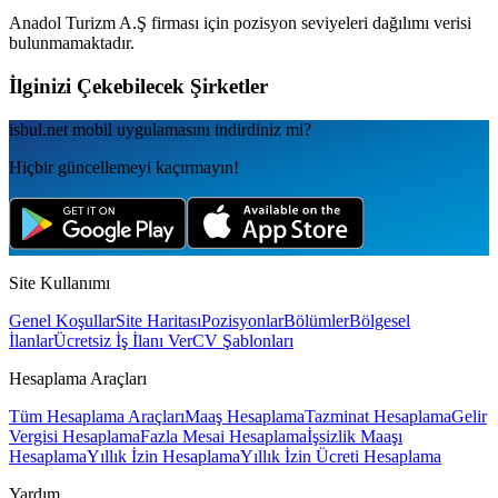
Anadol Turizm A.Ş
firması için pozisyon seviyeleri dağılımı verisi
bulunmamaktadır.
İlginizi Çekebilecek Şirketler
isbul.net
mobil uygulamаsını
indirdiniz mi?
Hiçbir güncellemeyi kaçırmayın!
Site Kullanımı
Genel Koşullar
Site Haritası
Pozisyonlar
Bölümler
Bölgesel
İlanlar
Ücretsiz İş İlanı Ver
CV Şablonları
Hesaplama Araçları
Tüm Hesaplama Araçları
Maaş Hesaplama
Tazminat Hesaplama
Gelir
Vergisi Hesaplama
Fazla Mesai Hesaplama
İşsizlik Maaşı
Hesaplama
Yıllık İzin Hesaplama
Yıllık İzin Ücreti Hesaplama
Yardım