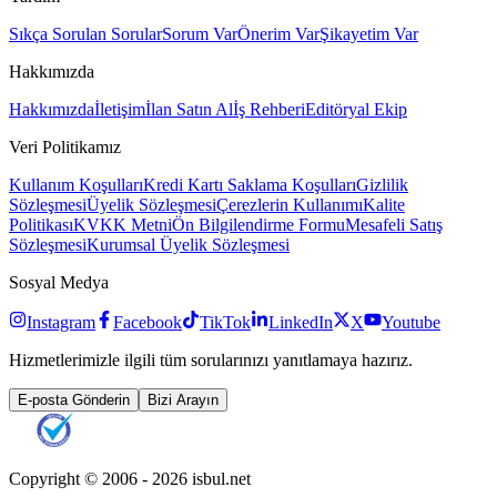
Sıkça Sorulan Sorular
Sorum Var
Önerim Var
Şikayetim Var
Hakkımızda
Hakkımızda
İletişim
İlan Satın Al
İş Rehberi
Editöryal Ekip
Veri Politikamız
Kullanım Koşulları
Kredi Kartı Saklama Koşulları
Gizlilik
Sözleşmesi
Üyelik Sözleşmesi
Çerezlerin Kullanımı
Kalite
Politikası
KVKK Metni
Ön Bilgilendirme Formu
Mesafeli Satış
Sözleşmesi
Kurumsal Üyelik Sözleşmesi
Sosyal Medya
Instagram
Facebook
TikTok
LinkedIn
X
Youtube
Hizmetlerimizle ilgili tüm sorularınızı yanıtlamaya hazırız.
E-posta Gönderin
Bizi Arayın
Copyright © 2006 -
2026
isbul.net