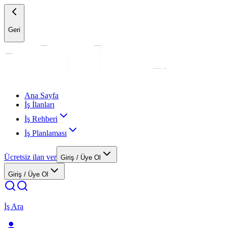
Geri
Ana Sayfa
İş İlanları
İş Rehberi
İş Planlaması
Ücretsiz ilan ver
Giriş / Üye Ol
Giriş / Üye Ol
İş Ara