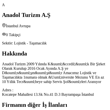
A
Anadol Turizm A.Ş
İstanbul Avrupa
0
Takipçi
Sektör:
Lojistik - Taşımacılık
Hakkında
Anadol Turizm 2009 Yılında K&uuml;&ccedil;&uuml;k Bir Şirket
Olarak Kurulup 2016 Ocak Ayında A.Ş ye
D&ouml;n&uuml;şm&uuml;şt&uuml;r Amacımız Lojistik ve
Taşımacılıkta 1numara olmak &Uuml;niversite Mezunu VE En az
10 Yıllık Tecr&uuml;beye sahip Servis Şof&ouml;rleri Aranıyor
Adres :
Kocatepe Mahallesi 13.Sk No.41 D.3 Bayrampaşa İstanbul
Firmanın diğer İş İlanları