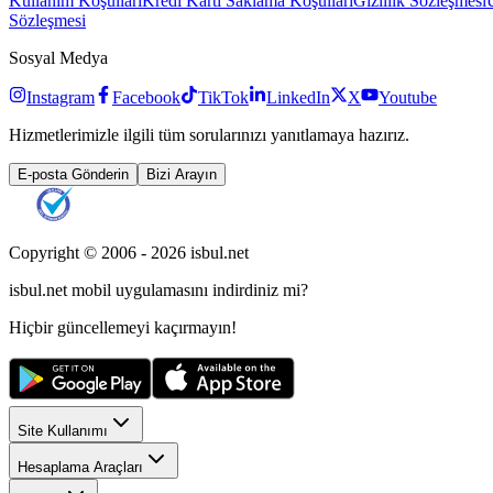
Kullanım Koşulları
Kredi Kartı Saklama Koşulları
Gizlilik Sözleşmesi
Sözleşmesi
Sosyal Medya
Instagram
Facebook
TikTok
LinkedIn
X
Youtube
Hizmetlerimizle ilgili tüm sorularınızı yanıtlamaya hazırız.
E-posta Gönderin
Bizi Arayın
Copyright © 2006 -
2026
isbul.net
isbul.net
mobil uygulamasını
indirdiniz mi?
Hiçbir güncellemeyi kaçırmayın!
Site Kullanımı
Hesaplama Araçları