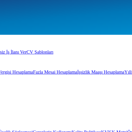
siz İş İlanı Ver
CV Şablonları
Vergisi Hesaplama
Fazla Mesai Hesaplama
İşsizlik Maaşı Hesaplama
Yıl