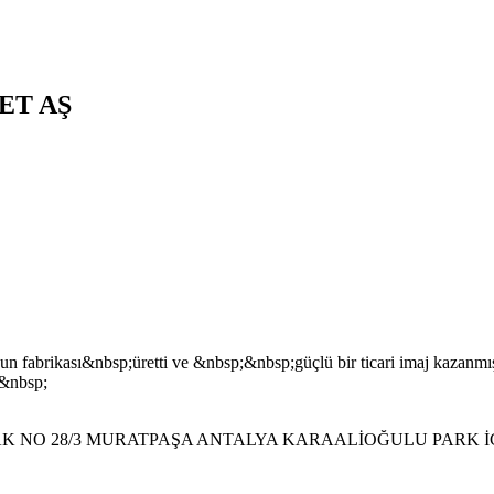
ET AŞ
brikası&nbsp;üretti ve &nbsp;&nbsp;güçlü bir ticari imaj kazanmış ol
;&nbsp;
K NO 28/3 MURATPAŞA ANTALYA KARAALİOĞULU PARK İ