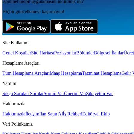
isbul.net
mobil uygulamаsını
indirdiniz mi?
Hiçbir güncellemeyi kaçırmayın!
Site Kullanımı
Genel Koşullar
Site Haritası
Pozisyonlar
Bölümler
Bölgesel İlanlar
Ücret
Hesaplama Araçları
Tüm Hesaplama Araçları
Maaş Hesaplama
Tazminat Hesaplama
Gelir 
Yardım
Sıkça Sorulan Sorular
Sorum Var
Önerim Var
Şikayetim Var
Hakkımızda
Hakkımızda
İletişim
İlan Satın Al
İş Rehberi
Editöryal Ekip
Veri Politikamız