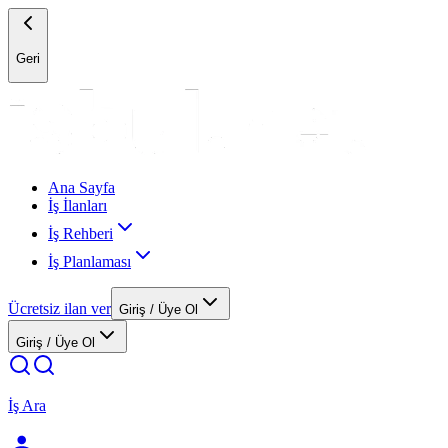
Geri
Ana Sayfa
İş İlanları
İş Rehberi
İş Planlaması
Ücretsiz ilan ver
Giriş / Üye Ol
Giriş / Üye Ol
İş Ara