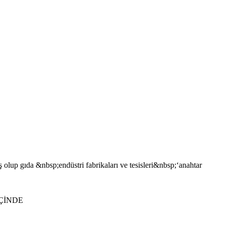
up gıda &nbsp;endüstri fabrikaları ve tesisleri&nbsp;‘anahtar
ÇİNDE