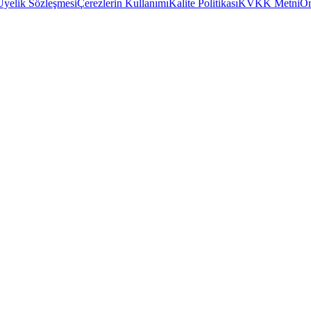
Üyelik Sözleşmesi
Çerezlerin Kullanımı
Kalite Politikası
KVKK Metni
Ön