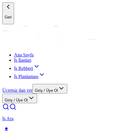
Geri
Ana Sayfa
İş İlanları
İş Rehberi
İş Planlaması
Ücretsiz ilan ver
Giriş / Üye Ol
Giriş / Üye Ol
İş Ara