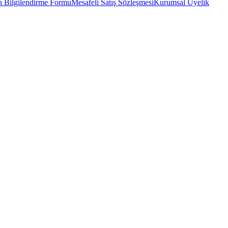
 Bilgilendirme Formu
Mesafeli Satış Sözleşmesi
Kurumsal Üyelik