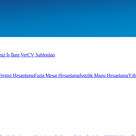
siz İş İlanı Ver
CV Şablonları
Vergisi Hesaplama
Fazla Mesai Hesaplama
İşsizlik Maaşı Hesaplama
Yıl