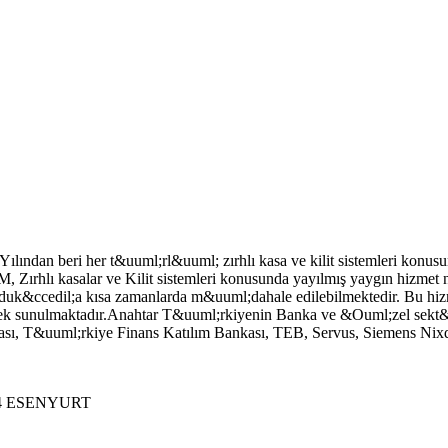
Yılından beri her t&uuml;rl&uuml; zırhlı kasa ve kilit sistemleri kon
 Zırhlı kasalar ve Kilit sistemleri konusunda yayılmış yaygın hizmet n
duk&ccedil;a kısa zamanlarda m&uuml;dahale edilebilmektedir. Bu hizme
rilerek sunulmaktadır.Anahtar T&uuml;rkiyenin Banka ve &Ouml;zel sek
 T&uuml;rkiye Finans Katılım Bankası, TEB, Servus, Siemens Nixdorf gi
14 ESENYURT