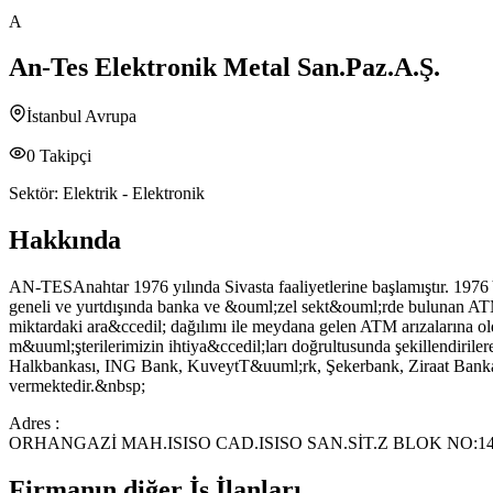
A
An-Tes Elektronik Metal San.Paz.A.Ş.
İstanbul Avrupa
0
Takipçi
Sektör:
Elektrik - Elektronik
Hakkında
AN-TESAnahtar 1976 yılında Sivasta faaliyetlerine başlamıştır. 1976 
geneli ve yurtdışında banka ve &ouml;zel sekt&ouml;rde bulunan ATM,
miktardaki ara&ccedil; dağılımı ile meydana gelen ATM arızalarına ol
m&uuml;şterilerimizin ihtiya&ccedil;ları doğrultusunda şekillendi
Halkbankası, ING Bank, KuveytT&uuml;rk, Şekerbank, Ziraat Bankası,
vermektedir.&nbsp;
Adres :
ORHANGAZİ MAH.ISISO CAD.ISISO SAN.SİT.Z BLOK NO:
Firmanın diğer İş İlanları