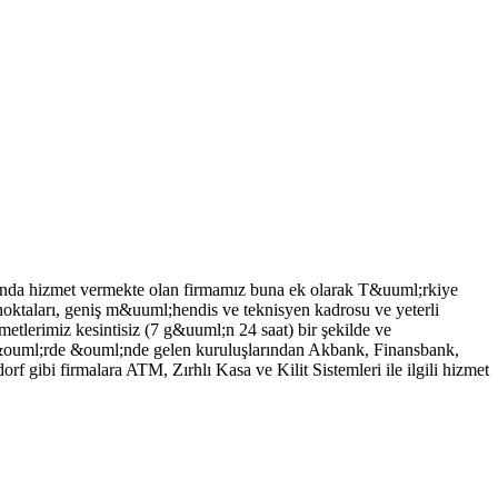
usunda hizmet vermekte olan firmamız buna ek olarak T&uuml;rkiye
oktaları, geniş m&uuml;hendis ve teknisyen kadrosu ve yeterli
tlerimiz kesintisiz (7 g&uuml;n 24 saat) bir şekilde ve
t&ouml;rde &ouml;nde gelen kuruluşlarından Akbank, Finansbank,
bi firmalara ATM, Zırhlı Kasa ve Kilit Sistemleri ile ilgili hizmet