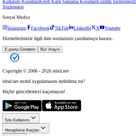
Kullanım Koşulları
Kredi Kartı Saklama Koşulları
Gizlilik Sözleşmesi
Sözleşmesi
Sosyal Medya
Instagram
Facebook
TikTok
LinkedIn
X
Youtube
Hizmetlerimizle ilgili tüm sorularınızı yanıtlamaya hazırız.
E-posta Gönderin
Bizi Arayın
Copyright © 2006 -
2026
isbul.net
isbul.net
mobil uygulamasını
indirdiniz mi?
Hiçbir güncellemeyi kaçırmayın!
Site Kullanımı
Hesaplama Araçları