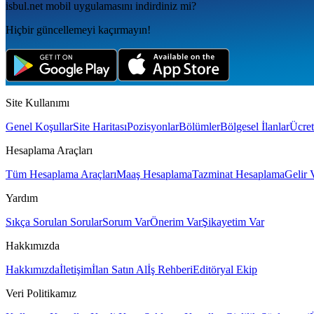
isbul.net
mobil uygulamаsını
indirdiniz mi?
Hiçbir güncellemeyi kaçırmayın!
Site Kullanımı
Genel Koşullar
Site Haritası
Pozisyonlar
Bölümler
Bölgesel İlanlar
Ücret
Hesaplama Araçları
Tüm Hesaplama Araçları
Maaş Hesaplama
Tazminat Hesaplama
Gelir 
Yardım
Sıkça Sorulan Sorular
Sorum Var
Önerim Var
Şikayetim Var
Hakkımızda
Hakkımızda
İletişim
İlan Satın Al
İş Rehberi
Editöryal Ekip
Veri Politikamız