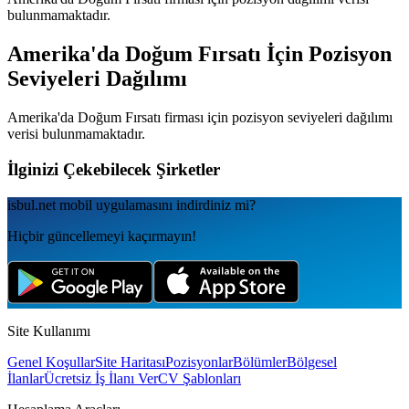
bulunmamaktadır.
Amerika'da Doğum Fırsatı
İçin Pozisyon
Seviyeleri Dağılımı
Amerika'da Doğum Fırsatı
firması için pozisyon seviyeleri dağılımı
verisi bulunmamaktadır.
İlginizi Çekebilecek Şirketler
isbul.net
mobil uygulamаsını
indirdiniz mi?
Hiçbir güncellemeyi kaçırmayın!
Site Kullanımı
Genel Koşullar
Site Haritası
Pozisyonlar
Bölümler
Bölgesel
İlanlar
Ücretsiz İş İlanı Ver
CV Şablonları