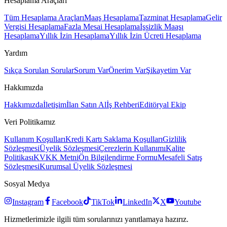
Hesaplama Araçları
Tüm Hesaplama Araçları
Maaş Hesaplama
Tazminat Hesaplama
Gelir
Vergisi Hesaplama
Fazla Mesai Hesaplama
İşsizlik Maaşı
Hesaplama
Yıllık İzin Hesaplama
Yıllık İzin Ücreti Hesaplama
Yardım
Sıkça Sorulan Sorular
Sorum Var
Önerim Var
Şikayetim Var
Hakkımızda
Hakkımızda
İletişim
İlan Satın Al
İş Rehberi
Editöryal Ekip
Veri Politikamız
Kullanım Koşulları
Kredi Kartı Saklama Koşulları
Gizlilik
Sözleşmesi
Üyelik Sözleşmesi
Çerezlerin Kullanımı
Kalite
Politikası
KVKK Metni
Ön Bilgilendirme Formu
Mesafeli Satış
Sözleşmesi
Kurumsal Üyelik Sözleşmesi
Sosyal Medya
Instagram
Facebook
TikTok
LinkedIn
X
Youtube
Hizmetlerimizle ilgili tüm sorularınızı yanıtlamaya hazırız.