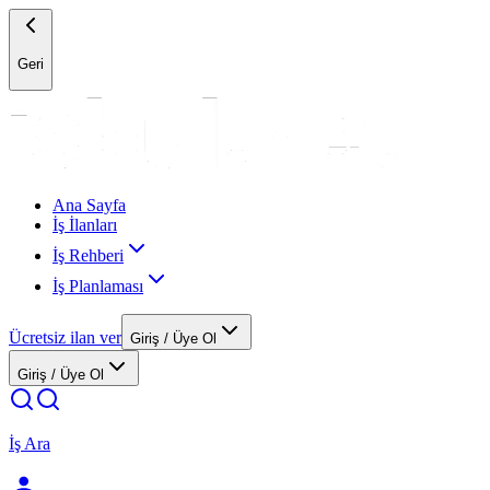
Geri
Ana Sayfa
İş İlanları
İş Rehberi
İş Planlaması
Ücretsiz ilan ver
Giriş / Üye Ol
Giriş / Üye Ol
İş Ara