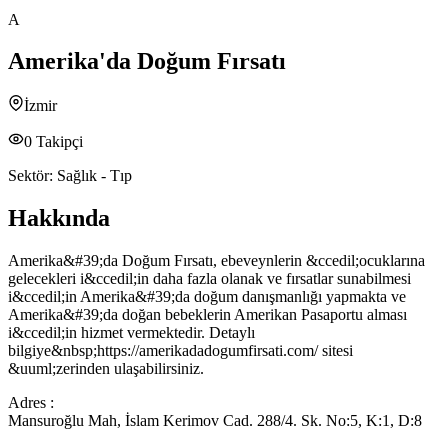
A
Amerika'da Doğum Fırsatı
İzmir
0
Takipçi
Sektör:
Sağlık - Tıp
Hakkında
Amerika&#39;da Doğum Fırsatı, ebeveynlerin &ccedil;ocuklarına
gelecekleri i&ccedil;in daha fazla olanak ve fırsatlar sunabilmesi
i&ccedil;in Amerika&#39;da doğum danışmanlığı yapmakta ve
Amerika&#39;da doğan bebeklerin Amerikan Pasaportu alması
i&ccedil;in hizmet vermektedir. Detaylı
bilgiye&nbsp;https://amerikadadogumfirsati.com/ sitesi
&uuml;zerinden ulaşabilirsiniz.
Adres :
Mansuroğlu Mah, İslam Kerimov Cad. 288/4. Sk. No:5, K:1, D:8