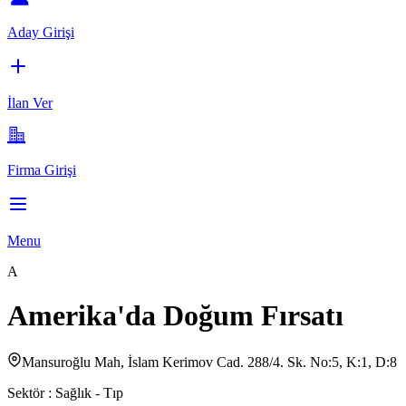
Aday Girişi
İlan Ver
Firma Girişi
Menu
A
Amerika'da Doğum Fırsatı
Mansuroğlu Mah, İslam Kerimov Cad. 288/4. Sk. No:5, K:1, D:8
Sektör :
Sağlık - Tıp