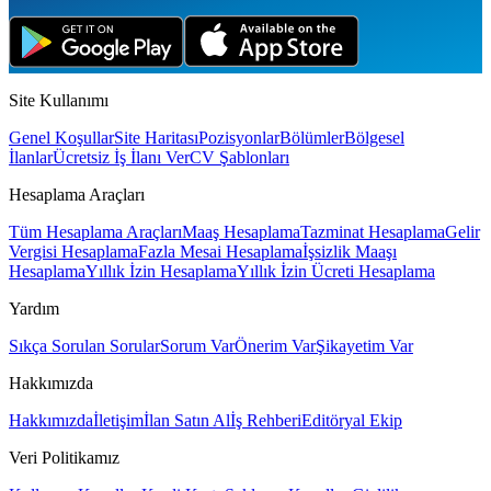
Site Kullanımı
Genel Koşullar
Site Haritası
Pozisyonlar
Bölümler
Bölgesel
İlanlar
Ücretsiz İş İlanı Ver
CV Şablonları
Hesaplama Araçları
Tüm Hesaplama Araçları
Maaş Hesaplama
Tazminat Hesaplama
Gelir
Vergisi Hesaplama
Fazla Mesai Hesaplama
İşsizlik Maaşı
Hesaplama
Yıllık İzin Hesaplama
Yıllık İzin Ücreti Hesaplama
Yardım
Sıkça Sorulan Sorular
Sorum Var
Önerim Var
Şikayetim Var
Hakkımızda
Hakkımızda
İletişim
İlan Satın Al
İş Rehberi
Editöryal Ekip
Veri Politikamız