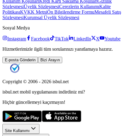
Kullanım Koşulları
Kredi Kartı Saklama Koşulları
Gizlilik
Sözleşmesi
Üyelik Sözleşmesi
Çerezlerin Kullanımı
Kalite
Politikası
KVKK Metni
Ön Bilgilendirme Formu
Mesafeli Satış
Sözleşmesi
Kurumsal Üyelik Sözleşmesi
Sosyal Medya
Instagram
Facebook
TikTok
LinkedIn
X
Youtube
Hizmetlerimizle ilgili tüm sorularınızı yanıtlamaya hazırız.
E-posta Gönderin
Bizi Arayın
Copyright © 2006 -
2026
isbul.net
isbul.net
mobil uygulamasını
indirdiniz mi?
Hiçbir güncellemeyi kaçırmayın!
Site Kullanımı