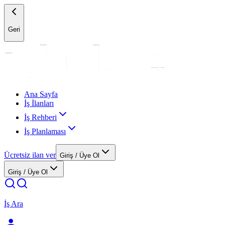
Geri
Ana Sayfa
İş İlanları
İş Rehberi
İş Planlaması
Ücretsiz ilan ver
Giriş / Üye Ol
Giriş / Üye Ol
İş Ara