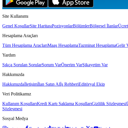
Site Kullanımı
Genel Koşullar
Site Haritası
Pozisyonlar
Bölümler
Bölgesel İlanlar
Ücret
Hesaplama Araçları
Tüm Hesaplama Araçları
Maaş Hesaplama
Tazminat Hesaplama
Gelir 
Yardım
Sıkça Sorulan Sorular
Sorum Var
Önerim Var
Şikayetim Var
Hakkımızda
Hakkımızda
İletişim
İlan Satın Al
İş Rehberi
Editöryal Ekip
Veri Politikamız
Kullanım Koşulları
Kredi Kartı Saklama Koşulları
Gizlilik Sözleşmesi
Sözleşmesi
Sosyal Medya