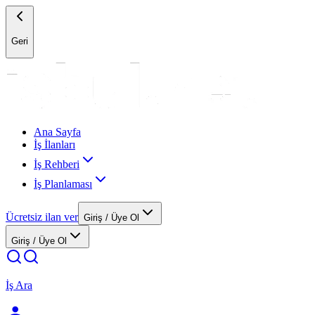
Geri
Ana Sayfa
İş İlanları
İş Rehberi
İş Planlaması
Ücretsiz ilan ver
Giriş / Üye Ol
Giriş / Üye Ol
İş Ara