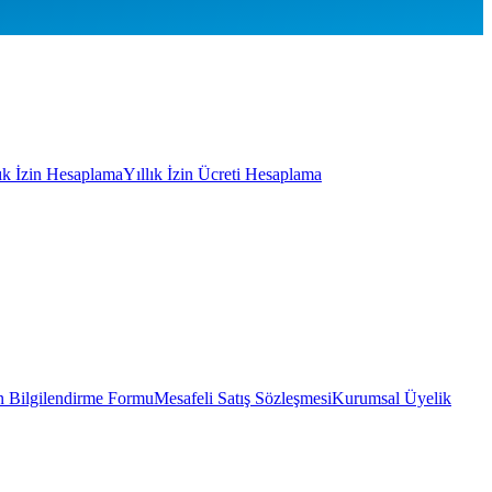
lık İzin Hesaplama
Yıllık İzin Ücreti Hesaplama
 Bilgilendirme Formu
Mesafeli Satış Sözleşmesi
Kurumsal Üyelik