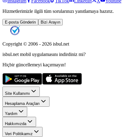
Instagram
Facebook
TikTok
LinkedIn
X
Youtube
Hizmetlerimizle ilgili tüm sorularınızı yanıtlamaya hazırız.
E-posta Gönderin
Bizi Arayın
Copyright © 2006 -
2026
isbul.net
isbul.net
mobil uygulamasını
indirdiniz mi?
Hiçbir güncellemeyi kaçırmayın!
Site Kullanımı
Hesaplama Araçları
Yardım
Hakkımızda
Veri Politikamız