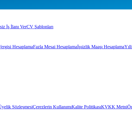
siz İş İlanı Ver
CV Şablonları
Vergisi Hesaplama
Fazla Mesai Hesaplama
İşsizlik Maaşı Hesaplama
Yıl
Üyelik Sözleşmesi
Çerezlerin Kullanımı
Kalite Politikası
KVKK Metni
Ön