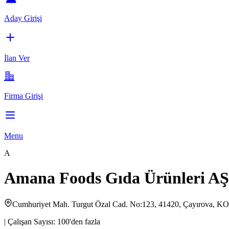
Aday Girişi
İlan Ver
Firma Girişi
Menu
A
Amana Foods Gıda Ürünleri AŞ
Cumhuriyet Mah. Turgut Özal Cad. No:123, 41420, Çayırova, 
|
Çalışan Sayısı:
100'den fazla