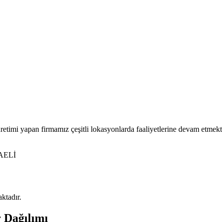
a üretimi yapan firmamız çeşitli lokasyonlarda faaliyetlerine devam etmekt
CAELİ
aktadır.
r Dağılımı