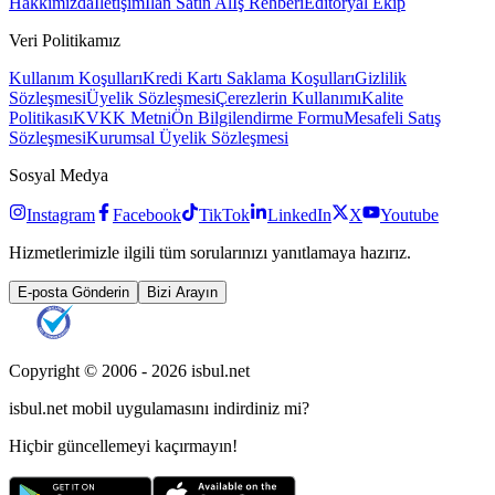
Hakkımızda
İletişim
İlan Satın Al
İş Rehberi
Editöryal Ekip
Veri Politikamız
Kullanım Koşulları
Kredi Kartı Saklama Koşulları
Gizlilik
Sözleşmesi
Üyelik Sözleşmesi
Çerezlerin Kullanımı
Kalite
Politikası
KVKK Metni
Ön Bilgilendirme Formu
Mesafeli Satış
Sözleşmesi
Kurumsal Üyelik Sözleşmesi
Sosyal Medya
Instagram
Facebook
TikTok
LinkedIn
X
Youtube
Hizmetlerimizle ilgili tüm sorularınızı yanıtlamaya hazırız.
E-posta Gönderin
Bizi Arayın
Copyright © 2006 -
2026
isbul.net
isbul.net
mobil uygulamasını
indirdiniz mi?
Hiçbir güncellemeyi kaçırmayın!