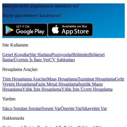
isbul.net
mobil uygulamаsını
indirdiniz mi?
Hiçbir güncellemeyi kaçırmayın!
Site Kullanımı
Genel Koşullar
Site Haritası
Pozisyonlar
Bölümler
Bölgesel
İlanlar
Ücretsiz İş İlanı Ver
CV Şablonları
Hesaplama Araçları
Tüm Hesaplama Araçları
Maaş Hesaplama
Tazminat Hesaplama
Gelir
Vergisi Hesaplama
Fazla Mesai Hesaplama
İşsizlik Maaşı
Hesaplama
Yıllık İzin Hesaplama
Yıllık İzin Ücreti Hesaplama
Yardım
Sıkça Sorulan Sorular
Sorum Var
Önerim Var
Şikayetim Var
Hakkımızda