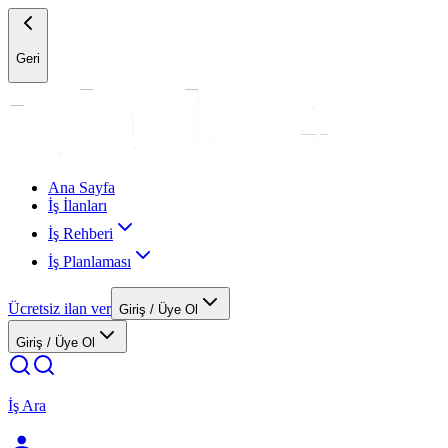
Geri
Ana Sayfa
İş İlanları
İş Rehberi
İş Planlaması
Ücretsiz ilan ver
Giriş / Üye Ol
Giriş / Üye Ol
İş Ara