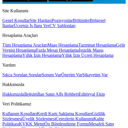
Site Kullanımı
Genel Koşullar
Site Haritası
Pozisyonlar
Bölümler
Bölgesel
İlanlar
Ücretsiz İş İlanı Ver
CV Şablonları
Hesaplama Araçları
Tüm Hesaplama Araçları
Maaş Hesaplama
Tazminat Hesaplama
Gelir
Vergisi Hesaplama
Fazla Mesai Hesaplama
İşsizlik Maaşı
Hesaplama
Yıllık İzin Hesaplama
Yıllık İzin Ücreti Hesaplama
Yardım
Sıkça Sorulan Sorular
Sorum Var
Önerim Var
Şikayetim Var
Hakkımızda
Hakkımızda
İletişim
İlan Satın Al
İş Rehberi
Editöryal Ekip
Veri Politikamız
Kullanım Koşulları
Kredi Kartı Saklama Koşulları
Gizlilik
Sözleşmesi
Üyelik Sözleşmesi
Çerezlerin Kullanımı
Kalite
Politikası
KVKK Metni
Ön Bilgilendirme Formu
Mesafeli Satış