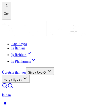
Geri
Ana Sayfa
İş İlanları
İş Rehberi
İş Planlaması
Ücretsiz ilan ver
Giriş / Üye Ol
Giriş / Üye Ol
İş Ara