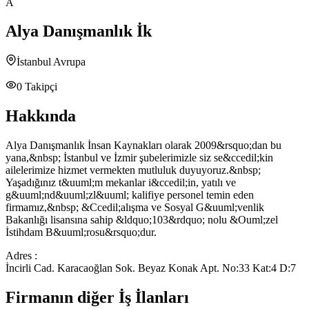
A
Alya Danışmanlık İk
İstanbul Avrupa
0
Takipçi
Hakkında
Alya Danışmanlık İnsan Kaynakları olarak 2009&rsquo;dan bu
yana,&nbsp; İstanbul ve İzmir şubelerimizle siz se&ccedil;kin
ailelerimize hizmet vermekten mutluluk duyuyoruz.&nbsp;
Yaşadığınız t&uuml;m mekanlar i&ccedil;in, yatılı ve
g&uuml;nd&uuml;zl&uuml; kalifiye personel temin eden
firmamız,&nbsp; &Ccedil;alışma ve Sosyal G&uuml;venlik
Bakanlığı lisansına sahip &ldquo;103&rdquo; nolu &Ouml;zel
İstihdam B&uuml;rosu&rsquo;dur.
Adres :
İncirli Cad. Karacaoğlan Sok. Beyaz Konak Apt. No:33 Kat:4 D:7
Firmanın diğer İş İlanları