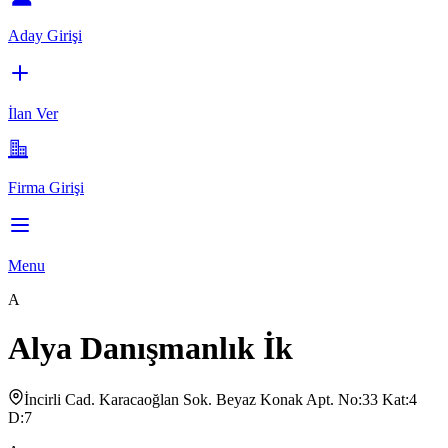
Aday Girişi
İlan Ver
Firma Girişi
Menu
A
Alya Danışmanlık İk
İncirli Cad. Karacaoğlan Sok. Beyaz Konak Apt. No:33 Kat:4
D:7