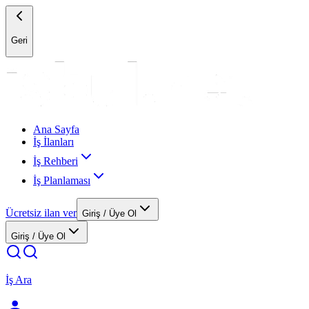
Geri
Ana Sayfa
İş İlanları
İş Rehberi
İş Planlaması
Ücretsiz ilan ver
Giriş / Üye Ol
Giriş / Üye Ol
İş Ara