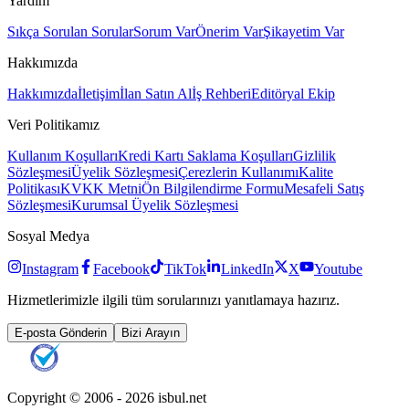
Yardım
Sıkça Sorulan Sorular
Sorum Var
Önerim Var
Şikayetim Var
Hakkımızda
Hakkımızda
İletişim
İlan Satın Al
İş Rehberi
Editöryal Ekip
Veri Politikamız
Kullanım Koşulları
Kredi Kartı Saklama Koşulları
Gizlilik
Sözleşmesi
Üyelik Sözleşmesi
Çerezlerin Kullanımı
Kalite
Politikası
KVKK Metni
Ön Bilgilendirme Formu
Mesafeli Satış
Sözleşmesi
Kurumsal Üyelik Sözleşmesi
Sosyal Medya
Instagram
Facebook
TikTok
LinkedIn
X
Youtube
Hizmetlerimizle ilgili tüm sorularınızı yanıtlamaya hazırız.
E-posta Gönderin
Bizi Arayın
Copyright © 2006 -
2026
isbul.net