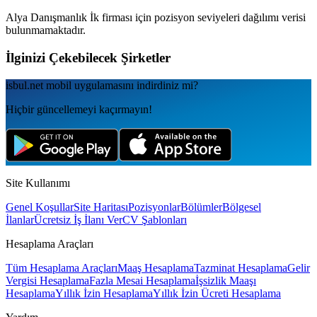
Alya Danışmanlık İk
firması için pozisyon seviyeleri dağılımı verisi
bulunmamaktadır.
İlginizi Çekebilecek Şirketler
isbul.net
mobil uygulamаsını
indirdiniz mi?
Hiçbir güncellemeyi kaçırmayın!
Site Kullanımı
Genel Koşullar
Site Haritası
Pozisyonlar
Bölümler
Bölgesel
İlanlar
Ücretsiz İş İlanı Ver
CV Şablonları
Hesaplama Araçları
Tüm Hesaplama Araçları
Maaş Hesaplama
Tazminat Hesaplama
Gelir
Vergisi Hesaplama
Fazla Mesai Hesaplama
İşsizlik Maaşı
Hesaplama
Yıllık İzin Hesaplama
Yıllık İzin Ücreti Hesaplama