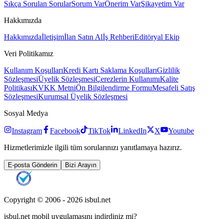
Sıkça Sorulan Sorular
Sorum Var
Önerim Var
Şikayetim Var
Hakkımızda
Hakkımızda
İletişim
İlan Satın Al
İş Rehberi
Editöryal Ekip
Veri Politikamız
Kullanım Koşulları
Kredi Kartı Saklama Koşulları
Gizlilik
Sözleşmesi
Üyelik Sözleşmesi
Çerezlerin Kullanımı
Kalite
Politikası
KVKK Metni
Ön Bilgilendirme Formu
Mesafeli Satış
Sözleşmesi
Kurumsal Üyelik Sözleşmesi
Sosyal Medya
Instagram
Facebook
TikTok
LinkedIn
X
Youtube
Hizmetlerimizle ilgili tüm sorularınızı yanıtlamaya hazırız.
E-posta Gönderin
Bizi Arayın
Copyright © 2006 -
2026
isbul.net
isbul.net
mobil uygulamasını
indirdiniz mi?