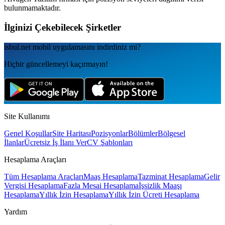
bulunmamaktadır.
İlginizi Çekebilecek Şirketler
isbul.net
mobil uygulamаsını
indirdiniz mi?
Hiçbir güncellemeyi kaçırmayın!
Site Kullanımı
Genel Koşullar
Site Haritası
Pozisyonlar
Bölümler
Bölgesel
İlanlar
Ücretsiz İş İlanı Ver
CV Şablonları
Hesaplama Araçları
Tüm Hesaplama Araçları
Maaş Hesaplama
Tazminat Hesaplama
Gelir
Vergisi Hesaplama
Fazla Mesai Hesaplama
İşsizlik Maaşı
Hesaplama
Yıllık İzin Hesaplama
Yıllık İzin Ücreti Hesaplama
Yardım