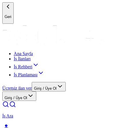
Geri
Ana Sayfa
İş İlanları
İş Rehberi
İş Planlaması
Ücretsiz ilan ver
Giriş / Üye Ol
Giriş / Üye Ol
İş Ara