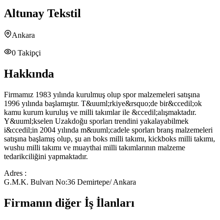
Altunay Tekstil
Ankara
0
Takipçi
Hakkında
Firmamız 1983 yılında kurulmuş olup spor malzemeleri satışına
1996 yılında başlamıştır. T&uuml;rkiye&rsquo;de bir&ccedil;ok
kamu kurum kuruluş ve milli takımlar ile &ccedil;alışmaktadır.
Y&uuml;kselen Uzakdoğu sporları trendini yakalayabilmek
i&ccedil;in 2004 yılında m&uuml;cadele sporları branş malzemeleri
satışına başlamış olup, şu an boks milli takımı, kickboks milli takımı,
wushu milli takımı ve muaythai milli takımlarının malzeme
tedarikciliğini yapmaktadır.
Adres :
G.M.K. Bulvarı No:36 Demirtepe/ Ankara
Firmanın diğer İş İlanları