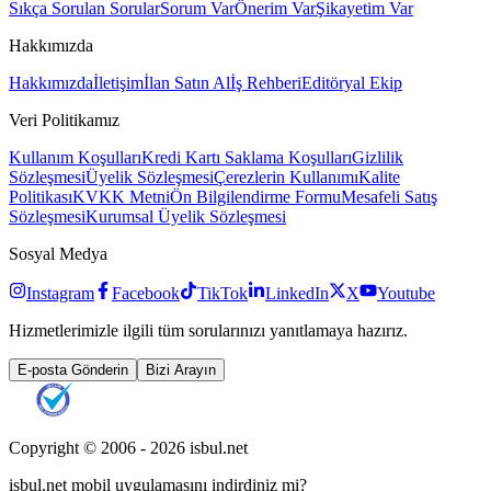
Sıkça Sorulan Sorular
Sorum Var
Önerim Var
Şikayetim Var
Hakkımızda
Hakkımızda
İletişim
İlan Satın Al
İş Rehberi
Editöryal Ekip
Veri Politikamız
Kullanım Koşulları
Kredi Kartı Saklama Koşulları
Gizlilik
Sözleşmesi
Üyelik Sözleşmesi
Çerezlerin Kullanımı
Kalite
Politikası
KVKK Metni
Ön Bilgilendirme Formu
Mesafeli Satış
Sözleşmesi
Kurumsal Üyelik Sözleşmesi
Sosyal Medya
Instagram
Facebook
TikTok
LinkedIn
X
Youtube
Hizmetlerimizle ilgili tüm sorularınızı yanıtlamaya hazırız.
E-posta Gönderin
Bizi Arayın
Copyright © 2006 -
2026
isbul.net
isbul.net
mobil uygulamasını
indirdiniz mi?