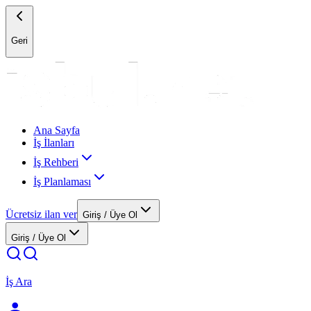
Geri
Ana Sayfa
İş İlanları
İş Rehberi
İş Planlaması
Ücretsiz ilan ver
Giriş / Üye Ol
Giriş / Üye Ol
İş Ara