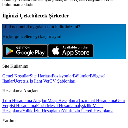
bulunmamaktadır.
İlginizi Çekebilecek Şirketler
isbul.net
mobil uygulamаsını
indirdiniz mi?
Hiçbir güncellemeyi kaçırmayın!
Site Kullanımı
Genel Koşullar
Site Haritası
Pozisyonlar
Bölümler
Bölgesel
İlanlar
Ücretsiz İş İlanı Ver
CV Şablonları
Hesaplama Araçları
Tüm Hesaplama Araçları
Maaş Hesaplama
Tazminat Hesaplama
Gelir
Vergisi Hesaplama
Fazla Mesai Hesaplama
İşsizlik Maaşı
Hesaplama
Yıllık İzin Hesaplama
Yıllık İzin Ücreti Hesaplama
Yardım