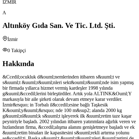
İZMİR
A
Altınköy Gıda San. Ve Tic. Ltd. Şti.
İzmir
0
Takipçi
Hakkında
&Ccedil;ocukluk d&ouml;nemlerinden itibaren s&uuml;t ve
s&uuml;t &uuml;r&uuml;nleri sekt&ouml;r&uuml;nde isim yapmış
bir firmada yıllarca hizmet vermiş kardeşler 1998 yılında
g&uuml;&ccedil;lerini birleştirdiler. Artık yola ALTINK&Ouml;Y
markasıyla bir aile şirketi olarak devam etmeye karar verdiler.
İzmir&rsquo; in Torbalı il&ccedil;esine bağlı Taşkesik
K&ouml;y&uuml;&rsquo; nde 100 m&sup2; alanda 2000 kg
g&uuml;nl&uuml;k s&uuml;t işleyerek ilk &uuml;retim taze kaşar
peyniriyle başladı. 2002 yılından itibaren yatırımlara ağırlık veren ve
hızlandıran firma, &ccedil;alışma alanını genişletmeye başladı ve ek
&uuml;retim binaları ile kapasitesini s&uuml;rekli artırma yolunu
se&ccedil;ti. Başka s&uuml;t &uuml;r&uuml;nleri &uuml;retimi de