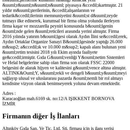
&uuml;r&uuml;n&uuml;n&uuml; piyasaya &ccedil;ıkartmıştır. 21
yıldır m&uuml;şterilerinin, &ccedil;alışanlarının ve
tedarik&ccedil;ilerinin memnuniyetini &uuml;st d&uuml;zeyde
tutmayı ilke edinerek, kurumsal bir firma olma yolunda ilerleyen
firma kaşar ve mozzarella peyniri konusunda b&ouml;lgenin
&ouml;nde gelen &uuml;reticileri arasında yerini almıştır. Firma
2016 yılında yatırım b&ouml;lgesi olarak Aydın İlini se&ccedil;erek,
Aydın Ortaklar Organize Sanayi B&ouml;lgesinde yaptığı 26.000
m&sup2; a&ccedil;ık ve 10.000 m&sup2; kapalı alanı bulunan yeni
&uuml;retim tesisini 2018 yılı Ekim ayında faaliyete
ge&ccedil;irmiştir. Gıda G&uuml;venliği Y&ouml;netim Sistemleri
ve Helal belgelerine sahip olan firma son olarak FSSC 22000
belgesini de alarak hijyen ve kalitesini g&uuml;vence altına almıştır.
ALTINK&Ouml;Y, s&uuml;rekli ve dengeli b&uuml;y&uuml;meyi
sağlayıp ulusal ve uluslararası pazarda &ouml;nemli bir rol almayı
kendisine vizyon olarak benimseyerek yoluna devam etmektedir.
Adres :
Karacaoğlan mah.6169 sk. no:12/A IŞIKKENT BORNOVA
İZMİR
Firmanın diğer İş İlanları
Altınköy Gıda San. Ve Tic. Ltd. Şti.
firması için iş ilanı verisi