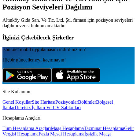
Pozisyon Seviyeleri Dağılımı
Altınköy Gıda San. Ve Tic. Ltd. Şti.
firması için pozisyon seviyeleri
dağılımı verisi bulunmamaktadır.
İlginizi Çekebilecek Şirketler
isbul.net
mobil uygulamаsını
indirdiniz mi?
Hiçbir güncellemeyi kaçırmayın!
Site Kullanımı
Genel Koşullar
Site Haritası
Pozisyonlar
Bölümler
Bölgesel
İlanlar
Ücretsiz İş İlanı Ver
CV Şablonları
Hesaplama Araçları
Tüm Hesaplama Araçları
Maaş Hesaplama
Tazminat Hesaplama
Gelir
Vergisi Hesaplama
Fazla Mesai Hesaplama
İşsizlik Maaşı