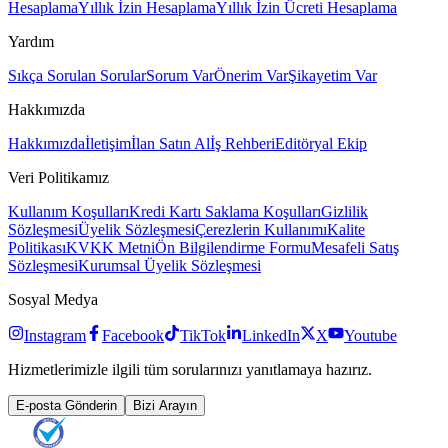
Hesaplama
Yıllık İzin Hesaplama
Yıllık İzin Ücreti Hesaplama
Yardım
Sıkça Sorulan Sorular
Sorum Var
Önerim Var
Şikayetim Var
Hakkımızda
Hakkımızda
İletişim
İlan Satın Al
İş Rehberi
Editöryal Ekip
Veri Politikamız
Kullanım Koşulları
Kredi Kartı Saklama Koşulları
Gizlilik
Sözleşmesi
Üyelik Sözleşmesi
Çerezlerin Kullanımı
Kalite
Politikası
KVKK Metni
Ön Bilgilendirme Formu
Mesafeli Satış
Sözleşmesi
Kurumsal Üyelik Sözleşmesi
Sosyal Medya
Instagram
Facebook
TikTok
LinkedIn
X
Youtube
Hizmetlerimizle ilgili tüm sorularınızı yanıtlamaya hazırız.
E-posta Gönderin
Bizi Arayın