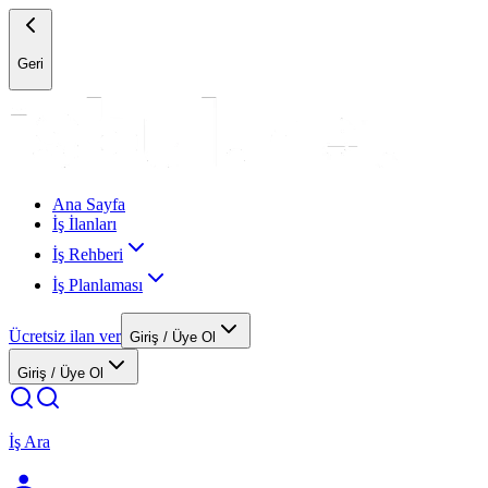
Geri
Ana Sayfa
İş İlanları
İş Rehberi
İş Planlaması
Ücretsiz ilan ver
Giriş / Üye Ol
Giriş / Üye Ol
İş Ara