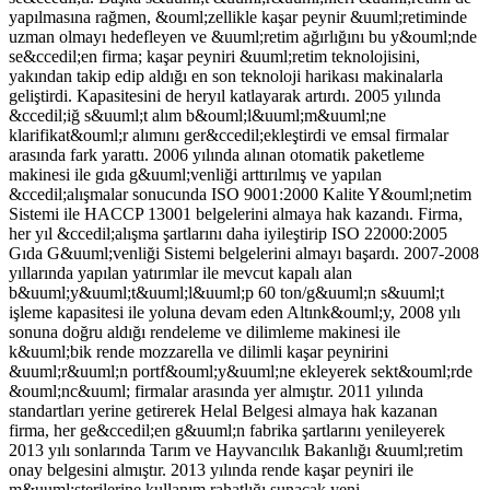
yapılmasına rağmen, &ouml;zellikle kaşar peynir &uuml;retiminde
uzman olmayı hedefleyen ve &uuml;retim ağırlığını bu y&ouml;nde
se&ccedil;en firma; kaşar peyniri &uuml;retim teknolojisini,
yakından takip edip aldığı en son teknoloji harikası makinalarla
geliştirdi. Kapasitesini de heryıl katlayarak artırdı. 2005 yılında
&ccedil;iğ s&uuml;t alım b&ouml;l&uuml;m&uuml;ne
klarifikat&ouml;r alımını ger&ccedil;ekleştirdi ve emsal firmalar
arasında fark yarattı. 2006 yılında alınan otomatik paketleme
makinesi ile gıda g&uuml;venliği arttırılmış ve yapılan
&ccedil;alışmalar sonucunda ISO 9001:2000 Kalite Y&ouml;netim
Sistemi ile HACCP 13001 belgelerini almaya hak kazandı. Firma,
her yıl &ccedil;alışma şartlarını daha iyileştirip ISO 22000:2005
Gıda G&uuml;venliği Sistemi belgelerini almayı başardı. 2007-2008
yıllarında yapılan yatırımlar ile mevcut kapalı alan
b&uuml;y&uuml;t&uuml;l&uuml;p 60 ton/g&uuml;n s&uuml;t
işleme kapasitesi ile yoluna devam eden Altınk&ouml;y, 2008 yılı
sonuna doğru aldığı rendeleme ve dilimleme makinesi ile
k&uuml;bik rende mozzarella ve dilimli kaşar peynirini
&uuml;r&uuml;n portf&ouml;y&uuml;ne ekleyerek sekt&ouml;rde
&ouml;nc&uuml; firmalar arasında yer almıştır. 2011 yılında
standartları yerine getirerek Helal Belgesi almaya hak kazanan
firma, her ge&ccedil;en g&uuml;n fabrika şartlarını yenileyerek
2013 yılı sonlarında Tarım ve Hayvancılık Bakanlığı &uuml;retim
onay belgesini almıştır. 2013 yılında rende kaşar peyniri ile
m&uuml;şterilerine kullanım rahatlığı sunacak yeni