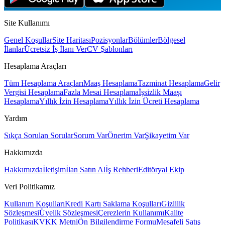
Site Kullanımı
Genel Koşullar
Site Haritası
Pozisyonlar
Bölümler
Bölgesel
İlanlar
Ücretsiz İş İlanı Ver
CV Şablonları
Hesaplama Araçları
Tüm Hesaplama Araçları
Maaş Hesaplama
Tazminat Hesaplama
Gelir
Vergisi Hesaplama
Fazla Mesai Hesaplama
İşsizlik Maaşı
Hesaplama
Yıllık İzin Hesaplama
Yıllık İzin Ücreti Hesaplama
Yardım
Sıkça Sorulan Sorular
Sorum Var
Önerim Var
Şikayetim Var
Hakkımızda
Hakkımızda
İletişim
İlan Satın Al
İş Rehberi
Editöryal Ekip
Veri Politikamız
Kullanım Koşulları
Kredi Kartı Saklama Koşulları
Gizlilik
Sözleşmesi
Üyelik Sözleşmesi
Çerezlerin Kullanımı
Kalite
Politikası
KVKK Metni
Ön Bilgilendirme Formu
Mesafeli Satış