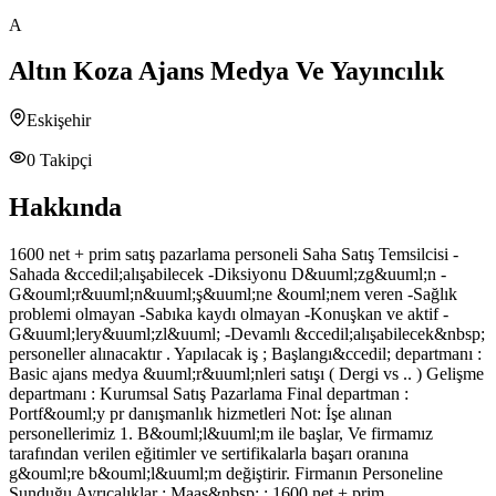
A
Altın Koza Ajans Medya Ve Yayıncılık
Eskişehir
0
Takipçi
Hakkında
1600 net + prim satış pazarlama personeli Saha Satış Temsilcisi -
Sahada &ccedil;alışabilecek -Diksiyonu D&uuml;zg&uuml;n -
G&ouml;r&uuml;n&uuml;ş&uuml;ne &ouml;nem veren -Sağlık
problemi olmayan -Sabıka kaydı olmayan -Konuşkan ve aktif -
G&uuml;lery&uuml;zl&uuml; -Devamlı &ccedil;alışabilecek&nbsp;
personeller alınacaktır . Yapılacak iş ; Başlangı&ccedil; departmanı :
Basic ajans medya &uuml;r&uuml;nleri satışı ( Dergi vs .. ) Gelişme
departmanı : Kurumsal Satış Pazarlama Final departman :
Portf&ouml;y pr danışmanlık hizmetleri Not: İşe alınan
personellerimiz 1. B&ouml;l&uuml;m ile başlar, Ve firmamız
tarafından verilen eğitimler ve sertifikalarla başarı oranına
g&ouml;re b&ouml;l&uuml;m değiştirir. Firmanın Personeline
Sunduğu Ayrıcalıklar : Maaş&nbsp; : 1600 net + prim