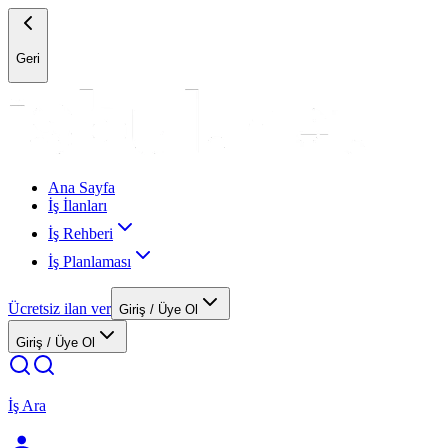
Geri
Ana Sayfa
İş İlanları
İş Rehberi
İş Planlaması
Ücretsiz ilan ver
Giriş / Üye Ol
Giriş / Üye Ol
İş Ara