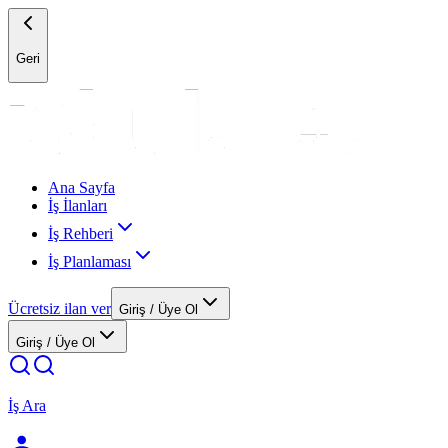
Geri
Ana Sayfa
İş İlanları
İş Rehberi
İş Planlaması
Ücretsiz ilan ver
Giriş / Üye Ol
Giriş / Üye Ol
İş Ara