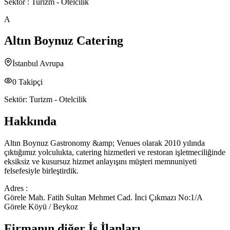
Sektör :
Turizm - Otelcilik
A
Altın Boynuz Catering
İstanbul Avrupa
0
Takipçi
Sektör:
Turizm - Otelcilik
Hakkında
Altın Boynuz Gastronomy &amp; Venues olarak 2010 yılında
çıktığımız yolculukta, catering hizmetleri ve restoran işletmeciliğinde
eksiksiz ve kusursuz hizmet anlayışını müşteri memnuniyeti
felsefesiyle birleştirdik.
Adres :
Görele Mah. Fatih Sultan Mehmet Cad. İnci Çıkmazı No:1/A
Görele Köyü / Beykoz
Firmanın diğer İş İlanları