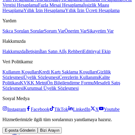
Vergisi Hesaplama
Fazla Mesai Hesaplama
İşsizlik Maaşı
Hesaplama
Yıllık İzin Hesaplama
Yıllık İzin Ücreti Hesaplama
Yardım
Sıkça Sorulan Sorular
Sorum Var
Önerim Var
Şikayetim Var
Hakkımızda
Hakkımızda
İletişim
İlan Satın Al
İş Rehberi
Editöryal Ekip
Veri Politikamız
Kullanım Koşulları
Kredi Kartı Saklama Koşulları
Gizlilik
Sözleşmesi
Üyelik Sözleşmesi
Çerezlerin Kullanımı
Kalite
Politikası
KVKK Metni
Ön Bilgilendirme Formu
Mesafeli Satış
Sözleşmesi
Kurumsal Üyelik Sözleşmesi
Sosyal Medya
Instagram
Facebook
TikTok
LinkedIn
X
Youtube
Hizmetlerimizle ilgili tüm sorularınızı yanıtlamaya hazırız.
E-posta Gönderin
Bizi Arayın