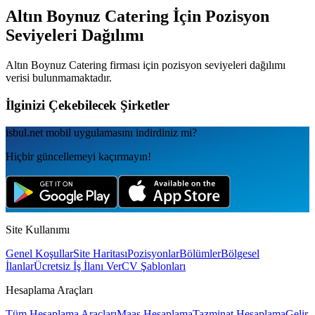
Altın Boynuz Catering
İçin Pozisyon
Seviyeleri Dağılımı
Altın Boynuz Catering
firması için pozisyon seviyeleri dağılımı
verisi bulunmamaktadır.
İlginizi Çekebilecek Şirketler
isbul.net
mobil uygulamаsını
indirdiniz mi?
Hiçbir güncellemeyi kaçırmayın!
Site Kullanımı
Genel Koşullar
Site Haritası
Pozisyonlar
Bölümler
Bölgesel
İlanlar
Ücretsiz İş İlanı Ver
CV Şablonları
Hesaplama Araçları
Tüm Hesaplama Araçları
Maaş Hesaplama
Tazminat Hesaplama
Gelir