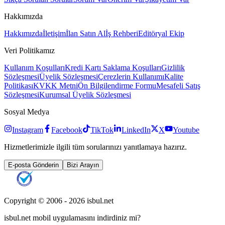
Hakkımızda
Hakkımızda
İletişim
İlan Satın Al
İş Rehberi
Editöryal Ekip
Veri Politikamız
Kullanım Koşulları
Kredi Kartı Saklama Koşulları
Gizlilik
Sözleşmesi
Üyelik Sözleşmesi
Çerezlerin Kullanımı
Kalite
Politikası
KVKK Metni
Ön Bilgilendirme Formu
Mesafeli Satış
Sözleşmesi
Kurumsal Üyelik Sözleşmesi
Sosyal Medya
Instagram
Facebook
TikTok
LinkedIn
X
Youtube
Hizmetlerimizle ilgili tüm sorularınızı yanıtlamaya hazırız.
E-posta Gönderin
Bizi Arayın
Copyright © 2006 -
2026
isbul.net
isbul.net
mobil uygulamasını
indirdiniz mi?