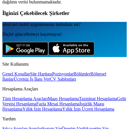
dağılımı verisi bulunmamaktadır.
İlginizi Çekebilecek Şirketler
isbul.net
mobil uygulamаsını
indirdiniz mi?
Hiçbir güncellemeyi kaçırmayın!
Site Kullanımı
Genel Koşullar
Site Haritası
Pozisyonlar
Bölümler
Bölgesel
İlanlar
Ücretsiz İş İlanı Ver
CV Şablonları
Hesaplama Araçları
Tüm Hesaplama Araçları
Maaş Hesaplama
Tazminat Hesaplama
Gelir
Vergisi Hesaplama
Fazla Mesai Hesaplama
İşsizlik Maaşı
Hesaplama
Yıllık İzin Hesaplama
Yıllık İzin Ücreti Hesaplama
Yardım
Sıkça Sorulan Sorular
Sorum Var
Önerim Var
Şikayetim Var