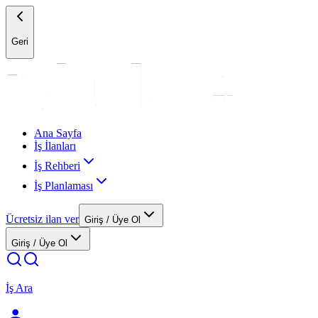
Geri
Ana Sayfa
İş İlanları
İş Rehberi
İş Planlaması
Ücretsiz ilan ver
Giriş / Üye Ol
Giriş / Üye Ol
İş Ara