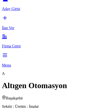
Aday Girişi
İlan Ver
Firma Girişi
Menu
A
Altıgen Otomasyon
Başakşehir
Sektör :
Üretim - İmalat