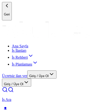
Geri
Ana Sayfa
İş İlanları
İş Rehberi
İş Planlaması
Ücretsiz ilan ver
Giriş / Üye Ol
Giriş / Üye Ol
İş Ara