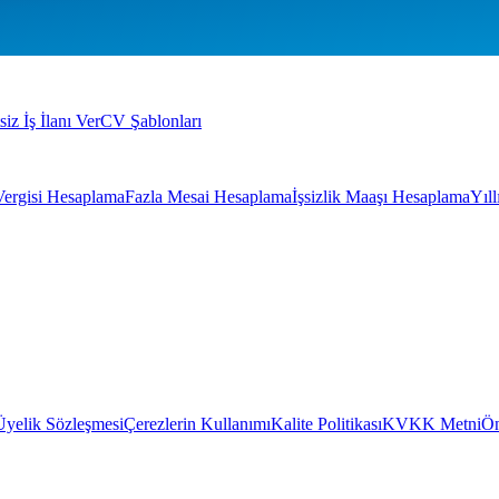
siz İş İlanı Ver
CV Şablonları
Vergisi Hesaplama
Fazla Mesai Hesaplama
İşsizlik Maaşı Hesaplama
Yıl
Üyelik Sözleşmesi
Çerezlerin Kullanımı
Kalite Politikası
KVKK Metni
Ön