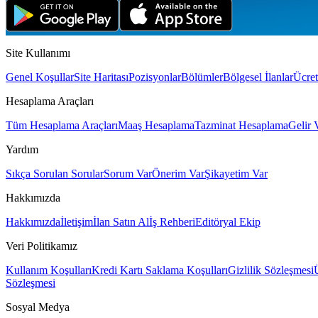
Site Kullanımı
Genel Koşullar
Site Haritası
Pozisyonlar
Bölümler
Bölgesel İlanlar
Ücret
Hesaplama Araçları
Tüm Hesaplama Araçları
Maaş Hesaplama
Tazminat Hesaplama
Gelir 
Yardım
Sıkça Sorulan Sorular
Sorum Var
Önerim Var
Şikayetim Var
Hakkımızda
Hakkımızda
İletişim
İlan Satın Al
İş Rehberi
Editöryal Ekip
Veri Politikamız
Kullanım Koşulları
Kredi Kartı Saklama Koşulları
Gizlilik Sözleşmesi
Sözleşmesi
Sosyal Medya