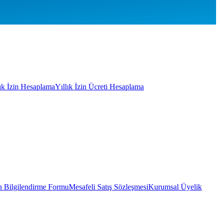
lık İzin Hesaplama
Yıllık İzin Ücreti Hesaplama
 Bilgilendirme Formu
Mesafeli Satış Sözleşmesi
Kurumsal Üyelik