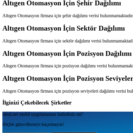
Altıgen Otomasyon
İçin Şehir Dağılımı
Altıgen Otomasyon
firması için şehir dağılımı verisi bulunmamaktadır
Altıgen Otomasyon
İçin Sektör Dağılımı
Altıgen Otomasyon
firması için sektör dağılımı verisi bulunmamaktadı
Altıgen Otomasyon
İçin Pozisyon Dağılımı
Altıgen Otomasyon
firması için pozisyon dağılımı verisi bulunmamakt
Altıgen Otomasyon
İçin Pozisyon Seviyeler
Altıgen Otomasyon
firması için pozisyon seviyeleri dağılımı verisi b
İlginizi Çekebilecek Şirketler
isbul.net
mobil uygulamаsını
indirdiniz mi?
Hiçbir güncellemeyi kaçırmayın!