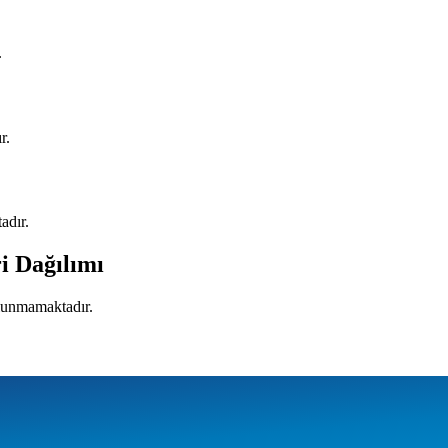
.
r.
adır.
i Dağılımı
ulunmamaktadır.