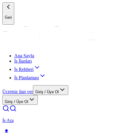
Geri
Ana Sayfa
İş İlanları
İş Rehberi
İş Planlaması
Ücretsiz ilan ver
Giriş / Üye Ol
Giriş / Üye Ol
İş Ara