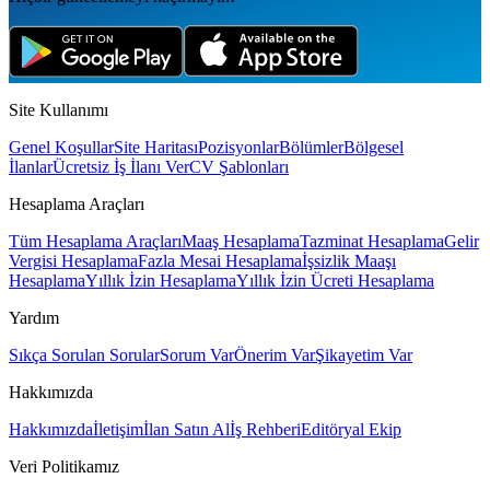
Site Kullanımı
Genel Koşullar
Site Haritası
Pozisyonlar
Bölümler
Bölgesel
İlanlar
Ücretsiz İş İlanı Ver
CV Şablonları
Hesaplama Araçları
Tüm Hesaplama Araçları
Maaş Hesaplama
Tazminat Hesaplama
Gelir
Vergisi Hesaplama
Fazla Mesai Hesaplama
İşsizlik Maaşı
Hesaplama
Yıllık İzin Hesaplama
Yıllık İzin Ücreti Hesaplama
Yardım
Sıkça Sorulan Sorular
Sorum Var
Önerim Var
Şikayetim Var
Hakkımızda
Hakkımızda
İletişim
İlan Satın Al
İş Rehberi
Editöryal Ekip
Veri Politikamız