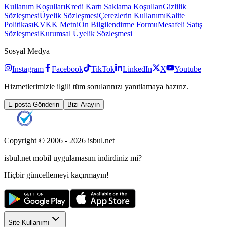
Kullanım Koşulları
Kredi Kartı Saklama Koşulları
Gizlilik
Sözleşmesi
Üyelik Sözleşmesi
Çerezlerin Kullanımı
Kalite
Politikası
KVKK Metni
Ön Bilgilendirme Formu
Mesafeli Satış
Sözleşmesi
Kurumsal Üyelik Sözleşmesi
Sosyal Medya
Instagram
Facebook
TikTok
LinkedIn
X
Youtube
Hizmetlerimizle ilgili tüm sorularınızı yanıtlamaya hazırız.
E-posta Gönderin
Bizi Arayın
Copyright © 2006 -
2026
isbul.net
isbul.net
mobil uygulamasını
indirdiniz mi?
Hiçbir güncellemeyi kaçırmayın!
Site Kullanımı