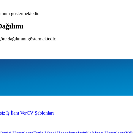
ılımını göstermektedir.
Dağılımı
 göre dağılımını göstermektedir.
siz İş İlanı Ver
CV Şablonları