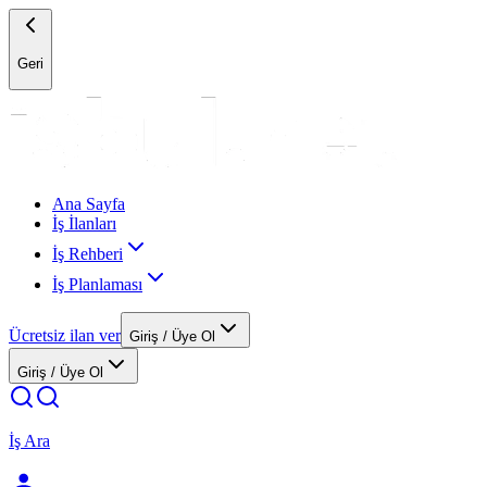
Geri
Ana Sayfa
İş İlanları
İş Rehberi
İş Planlaması
Ücretsiz ilan ver
Giriş / Üye Ol
Giriş / Üye Ol
İş Ara