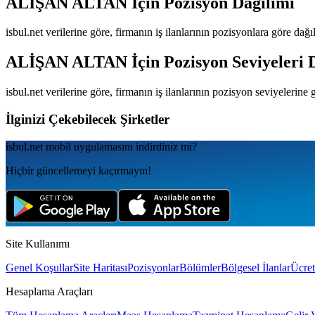
ALİŞAN ALTAN
İçin Pozisyon Dağılımı
isbul.net verilerine göre, firmanın iş ilanlarının pozisyonlara göre dağ
ALİŞAN ALTAN
İçin Pozisyon Seviyeleri 
isbul.net verilerine göre, firmanın iş ilanlarının pozisyon seviyelerine
İlginizi Çekebilecek Şirketler
isbul.net
mobil uygulamаsını
indirdiniz mi?
Hiçbir güncellemeyi kaçırmayın!
Site Kullanımı
Genel Koşullar
Site Haritası
Pozisyonlar
Bölümler
Bölgesel İlanlar
Ücret
Hesaplama Araçları