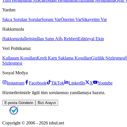
Tüm Hesaplama Araçları
Maaş Hesaplama
Tazminat Hesaplama
Gelir 
Yardım
Sıkça Sorulan Sorular
Sorum Var
Önerim Var
Şikayetim Var
Hakkımızda
Hakkımızda
İletişim
İlan Satın Al
İş Rehberi
Editöryal Ekip
Veri Politikamız
Kullanım Koşulları
Kredi Kartı Saklama Koşulları
Gizlilik Sözleşmesi
Sözleşmesi
Sosyal Medya
Instagram
Facebook
TikTok
LinkedIn
X
Youtube
Hizmetlerimizle ilgili tüm sorularınızı yanıtlamaya hazırız.
E-posta Gönderin
Bizi Arayın
Copyright © 2006 -
2026
isbul.net