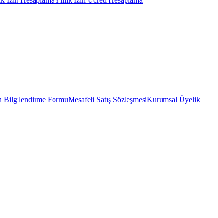
lık İzin Hesaplama
Yıllık İzin Ücreti Hesaplama
 Bilgilendirme Formu
Mesafeli Satış Sözleşmesi
Kurumsal Üyelik