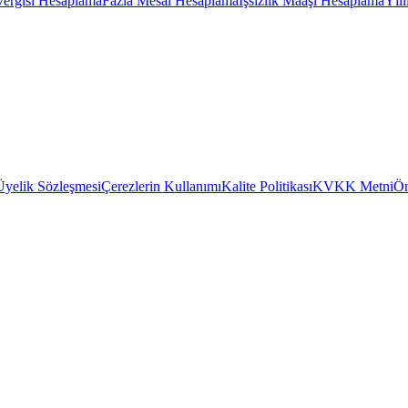
Vergisi Hesaplama
Fazla Mesai Hesaplama
İşsizlik Maaşı Hesaplama
Yıl
Üyelik Sözleşmesi
Çerezlerin Kullanımı
Kalite Politikası
KVKK Metni
Ön