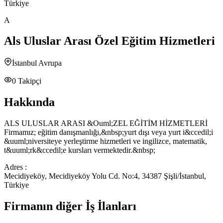
Türkiye
A
Als Uluslar Arası Özel Eğitim Hizmetleri
İstanbul Avrupa
0
Takipçi
Hakkında
ALS ULUSLAR ARASI &Ouml;ZEL EĞİTİM HİZMETLERİ
Firmamız; eğitim danışmanlığı,&nbsp;yurt dışı veya yurt i&ccedil;i
&uuml;niversiteye yerleştirme hizmetleri ve ingilizce, matematik,
t&uuml;rk&ccedil;e kursları vermektedir.&nbsp;
Adres :
Mecidiyeköy, Mecidiyeköy Yolu Cd. No:4, 34387 Şişli/İstanbul,
Türkiye
Firmanın diğer İş İlanları