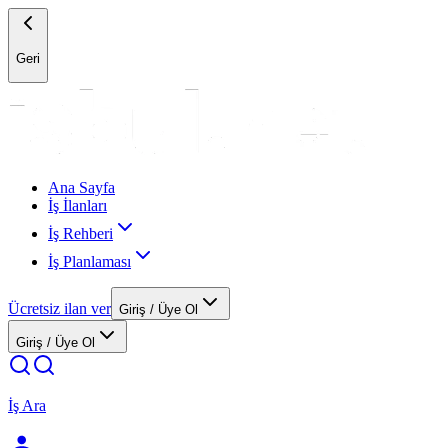
Geri
Ana Sayfa
İş İlanları
İş Rehberi
İş Planlaması
Ücretsiz ilan ver
Giriş / Üye Ol
Giriş / Üye Ol
İş Ara