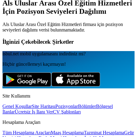
Als Uluslar Arası Özel Eğitim Hizmetleri
İçin Pozisyon Seviyeleri Dağılımı
Als Uluslar Arası Özel Eğitim Hizmetleri
firması için pozisyon
seviyeleri dağılımı verisi bulunmamaktadır.
İlginizi Çekebilecek Şirketler
isbul.net
mobil uygulamаsını
indirdiniz mi?
Hiçbir güncellemeyi kaçırmayın!
Site Kullanımı
Genel Koşullar
Site Haritası
Pozisyonlar
Bölümler
Bölgesel
İlanlar
Ücretsiz İş İlanı Ver
CV Şablonları
Hesaplama Araçları
Tüm Hesaplama Araçları
Maaş Hesaplama
Tazminat Hesaplama
Gelir