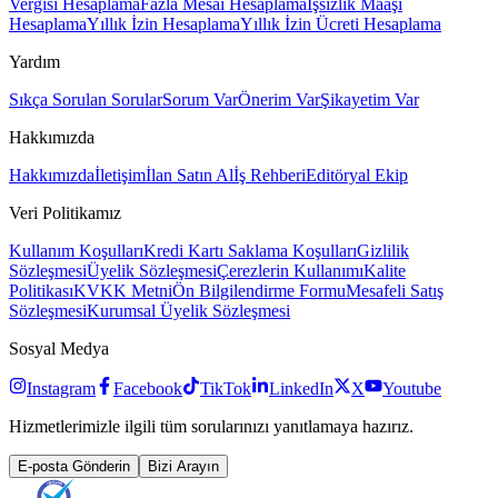
Vergisi Hesaplama
Fazla Mesai Hesaplama
İşsizlik Maaşı
Hesaplama
Yıllık İzin Hesaplama
Yıllık İzin Ücreti Hesaplama
Yardım
Sıkça Sorulan Sorular
Sorum Var
Önerim Var
Şikayetim Var
Hakkımızda
Hakkımızda
İletişim
İlan Satın Al
İş Rehberi
Editöryal Ekip
Veri Politikamız
Kullanım Koşulları
Kredi Kartı Saklama Koşulları
Gizlilik
Sözleşmesi
Üyelik Sözleşmesi
Çerezlerin Kullanımı
Kalite
Politikası
KVKK Metni
Ön Bilgilendirme Formu
Mesafeli Satış
Sözleşmesi
Kurumsal Üyelik Sözleşmesi
Sosyal Medya
Instagram
Facebook
TikTok
LinkedIn
X
Youtube
Hizmetlerimizle ilgili tüm sorularınızı yanıtlamaya hazırız.
E-posta Gönderin
Bizi Arayın