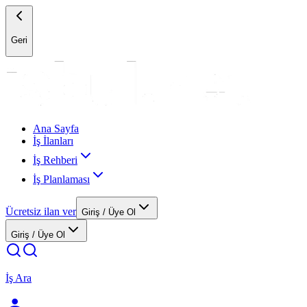
Geri
Ana Sayfa
İş İlanları
İş Rehberi
İş Planlaması
Ücretsiz ilan ver
Giriş / Üye Ol
Giriş / Üye Ol
İş Ara