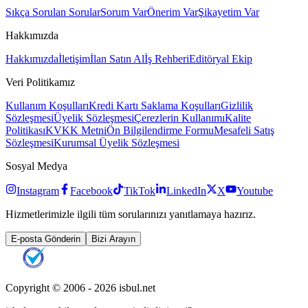
Sıkça Sorulan Sorular
Sorum Var
Önerim Var
Şikayetim Var
Hakkımızda
Hakkımızda
İletişim
İlan Satın Al
İş Rehberi
Editöryal Ekip
Veri Politikamız
Kullanım Koşulları
Kredi Kartı Saklama Koşulları
Gizlilik
Sözleşmesi
Üyelik Sözleşmesi
Çerezlerin Kullanımı
Kalite
Politikası
KVKK Metni
Ön Bilgilendirme Formu
Mesafeli Satış
Sözleşmesi
Kurumsal Üyelik Sözleşmesi
Sosyal Medya
Instagram
Facebook
TikTok
LinkedIn
X
Youtube
Hizmetlerimizle ilgili tüm sorularınızı yanıtlamaya hazırız.
E-posta Gönderin
Bizi Arayın
Copyright © 2006 -
2026
isbul.net