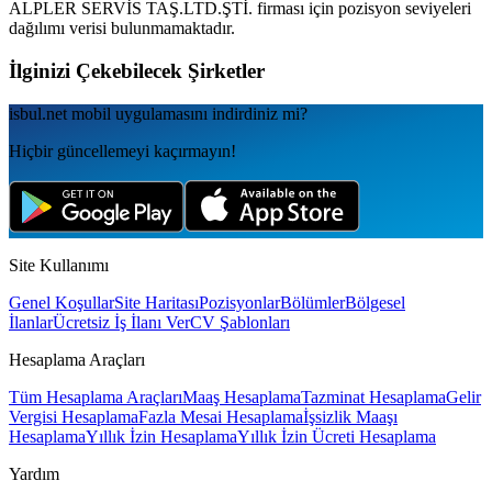
ALPLER SERVİS TAŞ.LTD.ŞTİ.
firması için pozisyon seviyeleri
dağılımı verisi bulunmamaktadır.
İlginizi Çekebilecek Şirketler
isbul.net
mobil uygulamаsını
indirdiniz mi?
Hiçbir güncellemeyi kaçırmayın!
Site Kullanımı
Genel Koşullar
Site Haritası
Pozisyonlar
Bölümler
Bölgesel
İlanlar
Ücretsiz İş İlanı Ver
CV Şablonları
Hesaplama Araçları
Tüm Hesaplama Araçları
Maaş Hesaplama
Tazminat Hesaplama
Gelir
Vergisi Hesaplama
Fazla Mesai Hesaplama
İşsizlik Maaşı
Hesaplama
Yıllık İzin Hesaplama
Yıllık İzin Ücreti Hesaplama
Yardım