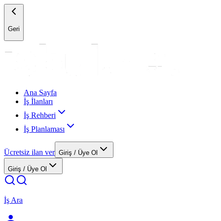
Geri
Ana Sayfa
İş İlanları
İş Rehberi
İş Planlaması
Ücretsiz ilan ver
Giriş / Üye Ol
Giriş / Üye Ol
İş Ara