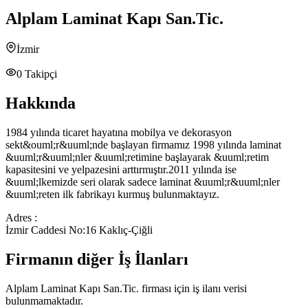
Alplam Laminat Kapı San.Tic.
İzmir
0
Takipçi
Hakkında
1984 yılında ticaret hayatına mobilya ve dekorasyon
sekt&ouml;r&uuml;nde başlayan firmamız 1998 yılında laminat
&uuml;r&uuml;nler &uuml;retimine başlayarak &uuml;retim
kapasitesini ve yelpazesini arttırmıştır.2011 yılında ise
&uuml;lkemizde seri olarak sadece laminat &uuml;r&uuml;nler
&uuml;reten ilk fabrikayı kurmuş bulunmaktayız.
Adres :
İzmir Caddesi No:16 Kaklıç-Çiğli
Firmanın diğer İş İlanları
Alplam Laminat Kapı San.Tic.
firması için iş ilanı verisi
bulunmamaktadır.