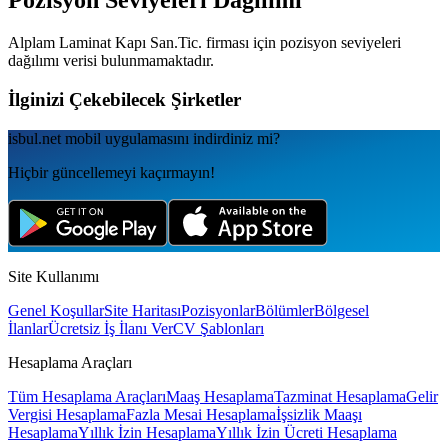
Pozisyon Seviyeleri Dağılımı
Alplam Laminat Kapı San.Tic.
firması için pozisyon seviyeleri
dağılımı verisi bulunmamaktadır.
İlginizi Çekebilecek Şirketler
isbul.net
mobil uygulamаsını
indirdiniz mi?
Hiçbir güncellemeyi kaçırmayın!
Site Kullanımı
Genel Koşullar
Site Haritası
Pozisyonlar
Bölümler
Bölgesel
İlanlar
Ücretsiz İş İlanı Ver
CV Şablonları
Hesaplama Araçları
Tüm Hesaplama Araçları
Maaş Hesaplama
Tazminat Hesaplama
Gelir
Vergisi Hesaplama
Fazla Mesai Hesaplama
İşsizlik Maaşı
Hesaplama
Yıllık İzin Hesaplama
Yıllık İzin Ücreti Hesaplama