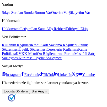
Yardım
Sıkça Sorulan Sorular
Sorum Var
Önerim Var
Şikayetim Var
Hakkımızda
Hakkımızda
İletişim
İlan Satın Al
İş Rehberi
Editöryal Ekip
Veri Politikamız
Kullanım Koşulları
Kredi Kartı Saklama Koşulları
Gizlilik
Sözleşmesi
Üyelik Sözleşmesi
Çerezlerin Kullanımı
Kalite
Politikası
KVKK Metni
Ön Bilgilendirme Formu
Mesafeli Satış
Sözleşmesi
Kurumsal Üyelik Sözleşmesi
Sosyal Medya
Instagram
Facebook
TikTok
LinkedIn
X
Youtube
Hizmetlerimizle ilgili tüm sorularınızı yanıtlamaya hazırız.
E-posta Gönderin
Bizi Arayın