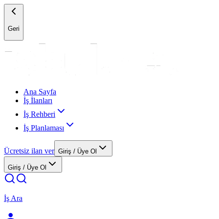
Geri
Ana Sayfa
İş İlanları
İş Rehberi
İş Planlaması
Ücretsiz ilan ver
Giriş / Üye Ol
Giriş / Üye Ol
İş Ara