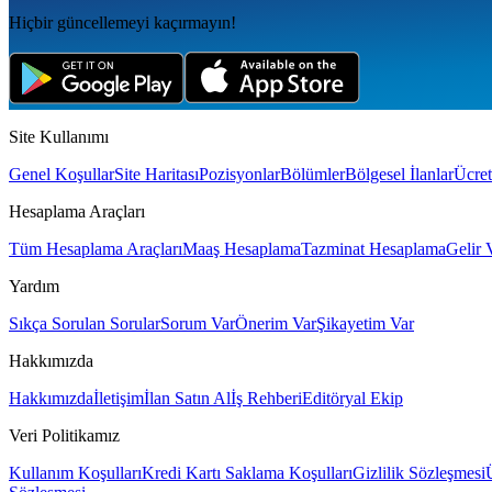
Hiçbir güncellemeyi kaçırmayın!
Site Kullanımı
Genel Koşullar
Site Haritası
Pozisyonlar
Bölümler
Bölgesel İlanlar
Ücret
Hesaplama Araçları
Tüm Hesaplama Araçları
Maaş Hesaplama
Tazminat Hesaplama
Gelir 
Yardım
Sıkça Sorulan Sorular
Sorum Var
Önerim Var
Şikayetim Var
Hakkımızda
Hakkımızda
İletişim
İlan Satın Al
İş Rehberi
Editöryal Ekip
Veri Politikamız
Kullanım Koşulları
Kredi Kartı Saklama Koşulları
Gizlilik Sözleşmesi