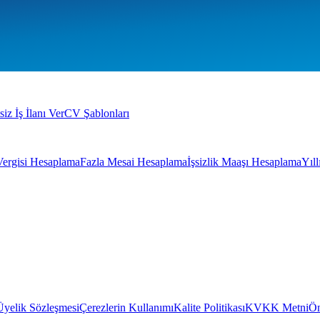
siz İş İlanı Ver
CV Şablonları
Vergisi Hesaplama
Fazla Mesai Hesaplama
İşsizlik Maaşı Hesaplama
Yıl
Üyelik Sözleşmesi
Çerezlerin Kullanımı
Kalite Politikası
KVKK Metni
Ön