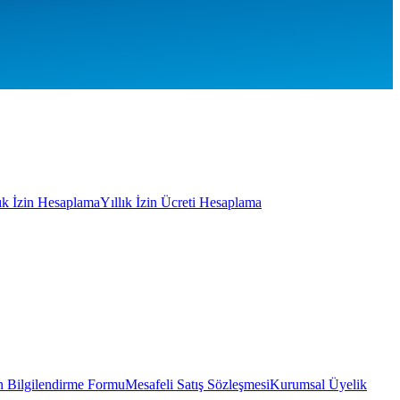
lık İzin Hesaplama
Yıllık İzin Ücreti Hesaplama
 Bilgilendirme Formu
Mesafeli Satış Sözleşmesi
Kurumsal Üyelik