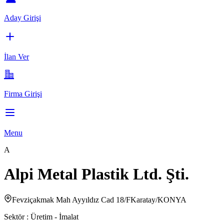
Aday Girişi
İlan Ver
Firma Girişi
Menu
A
Alpi Metal Plastik Ltd. Şti.
Fevziçakmak Mah Ayyıldız Cad 18/FKaratay/KONYA
Sektör :
Üretim - İmalat