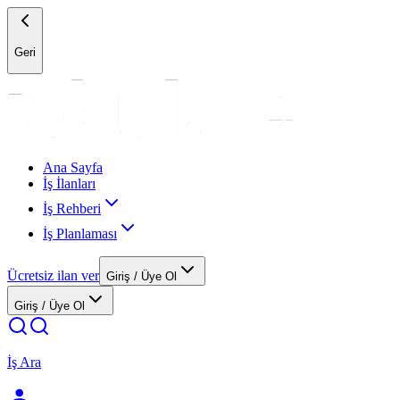
Geri
Ana Sayfa
İş İlanları
İş Rehberi
İş Planlaması
Ücretsiz ilan ver
Giriş / Üye Ol
Giriş / Üye Ol
İş Ara