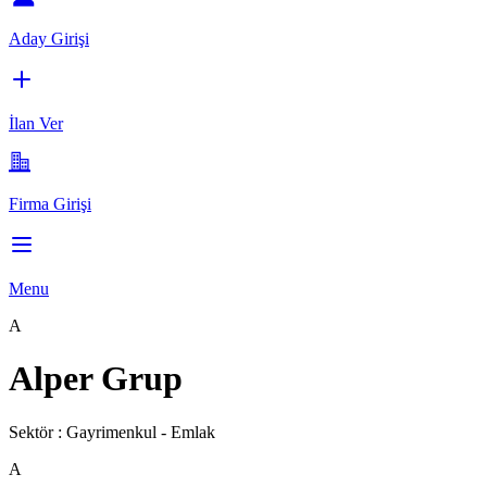
Aday Girişi
İlan Ver
Firma Girişi
Menu
A
Alper Grup
Sektör :
Gayrimenkul - Emlak
A