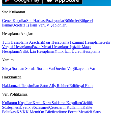
Site Kullanımı
Genel Koşullar
Site Haritası
Pozisyonlar
Bölümler
Bölgesel
İlanlar
Ücretsiz İş İlanı Ver
CV Şablonları
Hesaplama Araçları
Tüm Hesaplama Araçları
Maaş Hesaplama
Tazminat Hesaplama
Gelir
Vergisi Hesaplama
Fazla Mesai Hesaplama
İşsizlik Maaşı
Hesaplama
Yıllık İzin Hesaplama
Yıllık İzin Ücreti Hesaplama
Yardım
Sıkça Sorulan Sorular
Sorum Var
Önerim Var
Şikayetim Var
Hakkımızda
Hakkımızda
İletişim
İlan Satın Al
İş Rehberi
Editöryal Ekip
Veri Politikamız
Kullanım Koşulları
Kredi Kartı Saklama Koşulları
Gizlilik
Sözleşmesi
Üyelik Sözleşmesi
Çerezlerin Kullanımı
Kalite
Politikası
KVKK Metni
Ön Bilgilendirme Formu
Mesafeli Satış