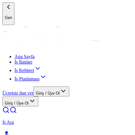
Geri
Ana Sayfa
İş İlanları
İş Rehberi
İş Planlaması
Ücretsiz ilan ver
Giriş / Üye Ol
Giriş / Üye Ol
İş Ara