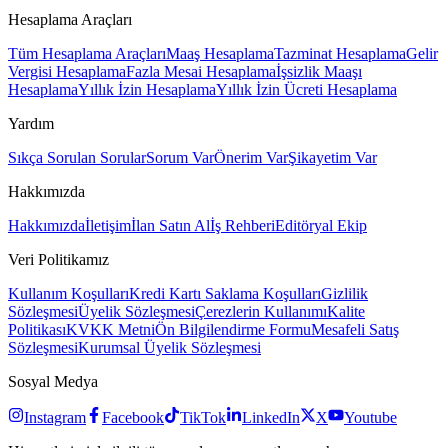
Hesaplama Araçları
Tüm Hesaplama Araçları
Maaş Hesaplama
Tazminat Hesaplama
Gelir
Vergisi Hesaplama
Fazla Mesai Hesaplama
İşsizlik Maaşı
Hesaplama
Yıllık İzin Hesaplama
Yıllık İzin Ücreti Hesaplama
Yardım
Sıkça Sorulan Sorular
Sorum Var
Önerim Var
Şikayetim Var
Hakkımızda
Hakkımızda
İletişim
İlan Satın Al
İş Rehberi
Editöryal Ekip
Veri Politikamız
Kullanım Koşulları
Kredi Kartı Saklama Koşulları
Gizlilik
Sözleşmesi
Üyelik Sözleşmesi
Çerezlerin Kullanımı
Kalite
Politikası
KVKK Metni
Ön Bilgilendirme Formu
Mesafeli Satış
Sözleşmesi
Kurumsal Üyelik Sözleşmesi
Sosyal Medya
Instagram
Facebook
TikTok
LinkedIn
X
Youtube