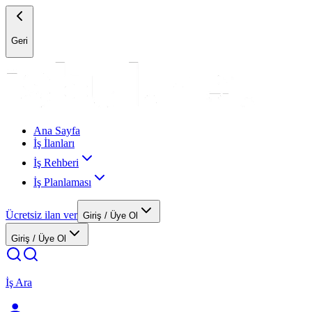
Geri
Ana Sayfa
İş İlanları
İş Rehberi
İş Planlaması
Ücretsiz ilan ver
Giriş / Üye Ol
Giriş / Üye Ol
İş Ara