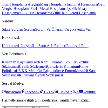
Tüm Hesaplama Araçları
Maaş Hesaplama
Tazminat Hesaplama
Gelir
Vergisi Hesaplama
Fazla Mesai Hesaplama
İşsizlik Maaşı
Hesaplama
Yıllık İzin Hesaplama
Yıllık İzin Ücreti Hesaplama
Yardım
Sıkça Sorulan Sorular
Sorum Var
Önerim Var
Şikayetim Var
Hakkımızda
Hakkımızda
İletişim
İlan Satın Al
İş Rehberi
Editöryal Ekip
Veri Politikamız
Kullanım Koşulları
Kredi Kartı Saklama Koşulları
Gizlilik
Sözleşmesi
Üyelik Sözleşmesi
Çerezlerin Kullanımı
Kalite
Politikası
KVKK Metni
Ön Bilgilendirme Formu
Mesafeli Satış
Sözleşmesi
Kurumsal Üyelik Sözleşmesi
Sosyal Medya
Instagram
Facebook
TikTok
LinkedIn
X
Youtube
Hizmetlerimizle ilgili tüm sorularınızı yanıtlamaya hazırız.