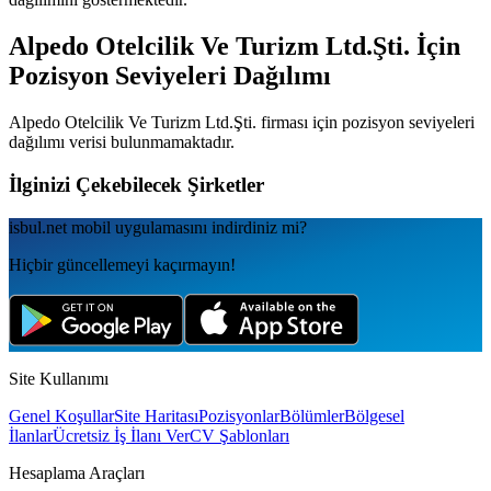
Alpedo Otelcilik Ve Turizm Ltd.Şti.
İçin
Pozisyon Seviyeleri Dağılımı
Alpedo Otelcilik Ve Turizm Ltd.Şti.
firması için pozisyon seviyeleri
dağılımı verisi bulunmamaktadır.
İlginizi Çekebilecek Şirketler
isbul.net
mobil uygulamаsını
indirdiniz mi?
Hiçbir güncellemeyi kaçırmayın!
Site Kullanımı
Genel Koşullar
Site Haritası
Pozisyonlar
Bölümler
Bölgesel
İlanlar
Ücretsiz İş İlanı Ver
CV Şablonları
Hesaplama Araçları