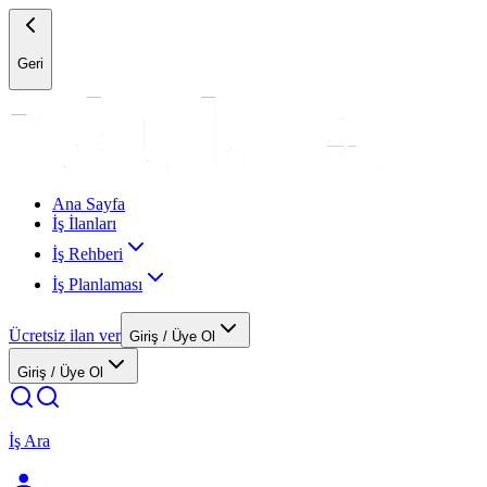
Geri
Ana Sayfa
İş İlanları
İş Rehberi
İş Planlaması
Ücretsiz ilan ver
Giriş / Üye Ol
Giriş / Üye Ol
İş Ara