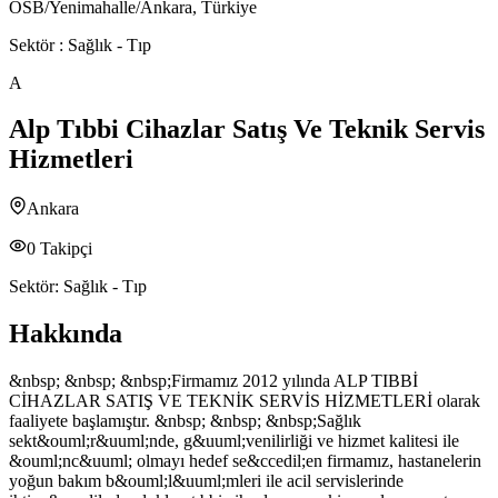
OSB/Yenimahalle/Ankara, Türkiye
Sektör :
Sağlık - Tıp
A
Alp Tıbbi Cihazlar Satış Ve Teknik Servis
Hizmetleri
Ankara
0
Takipçi
Sektör:
Sağlık - Tıp
Hakkında
&nbsp; &nbsp; &nbsp;Firmamız 2012 yılında ALP TIBBİ
CİHAZLAR SATIŞ VE TEKNİK SERVİS HİZMETLERİ olarak
faaliyete başlamıştır. &nbsp; &nbsp; &nbsp;Sağlık
sekt&ouml;r&uuml;nde, g&uuml;venilirliği ve hizmet kalitesi ile
&ouml;nc&uuml; olmayı hedef se&ccedil;en firmamız, hastanelerin
yoğun bakım b&ouml;l&uuml;mleri ile acil servislerinde