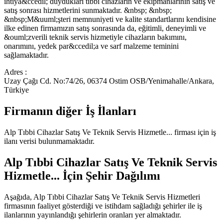
ihtiya&ccedil; duydukları tıbbi cihazların ve ekipmanlarının satış ve
satış sonrası hizmetlerini sunmaktadır. &nbsp; &nbsp;
&nbsp;M&uuml;şteri memnuniyeti ve kalite standartlarını kendisine
ilke edinen firmamızın satış sonrasında da, eğitimli, deneyimli ve
&ouml;zverili teknik servis hizmetiyle cihazların bakımını,
onarımını, yedek par&ccedil;a ve sarf malzeme teminini
sağlamaktadır.
Adres :
Uzay Çağı Cd. No:74/26, 06374 Ostim OSB/Yenimahalle/Ankara,
Türkiye
Firmanın diğer İş İlanları
Alp Tıbbi Cihazlar Satış Ve Teknik Servis Hizmetle...
firması için iş
ilanı verisi bulunmamaktadır.
Alp Tıbbi Cihazlar Satış Ve Teknik Servis
Hizmetle...
İçin Şehir Dağılımı
Aşağıda,
Alp Tıbbi Cihazlar Satış Ve Teknik Servis Hizmetleri
firmasının faaliyet gösterdiği ve istihdam sağladığı şehirler ile iş
ilanlarının yayınlandığı şehirlerin oranları yer almaktadır.