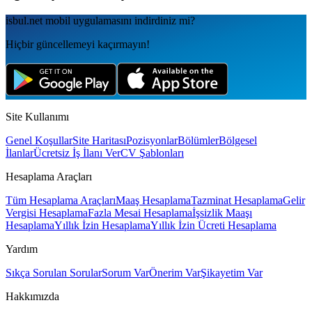
isbul.net
mobil uygulamаsını
indirdiniz mi?
Hiçbir güncellemeyi kaçırmayın!
Site Kullanımı
Genel Koşullar
Site Haritası
Pozisyonlar
Bölümler
Bölgesel
İlanlar
Ücretsiz İş İlanı Ver
CV Şablonları
Hesaplama Araçları
Tüm Hesaplama Araçları
Maaş Hesaplama
Tazminat Hesaplama
Gelir
Vergisi Hesaplama
Fazla Mesai Hesaplama
İşsizlik Maaşı
Hesaplama
Yıllık İzin Hesaplama
Yıllık İzin Ücreti Hesaplama
Yardım
Sıkça Sorulan Sorular
Sorum Var
Önerim Var
Şikayetim Var
Hakkımızda