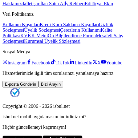
Hakkımızda
İletişim
İlan Satın Al
İş Rehberi
Editöryal Ekip
Veri Politikamız
Kullanım Koşulları
Kredi Kartı Saklama Koşulları
Gizlilik
Sözleşmesi
Üyelik Sözleşmesi
Çerezlerin Kullanımı
Kalite
Politikası
KVKK Metni
Ön Bilgilendirme Formu
Mesafeli Satış
Sözleşmesi
Kurumsal Üyelik Sözleşmesi
Sosyal Medya
Instagram
Facebook
TikTok
LinkedIn
X
Youtube
Hizmetlerimizle ilgili tüm sorularınızı yanıtlamaya hazırız.
E-posta Gönderin
Bizi Arayın
Copyright © 2006 -
2026
isbul.net
isbul.net
mobil uygulamasını
indirdiniz mi?
Hiçbir güncellemeyi kaçırmayın!