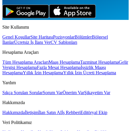
Site Kullanımı
Genel Koşullar
Site Haritası
Pozisyonlar
Bölümler
Bölgesel
İlanlar
Ücretsiz İş İlanı Ver
CV Şablonları
Hesaplama Araçları
Tüm Hesaplama Araçları
Maaş Hesaplama
Tazminat Hesaplama
Gelir
Vergisi Hesaplama
Fazla Mesai Hesaplama
İşsizlik Maaşı
Hesaplama
Yıllık İzin Hesaplama
Yıllık İzin Ücreti Hesaplama
Yardım
Sıkça Sorulan Sorular
Sorum Var
Önerim Var
Şikayetim Var
Hakkımızda
Hakkımızda
İletişim
İlan Satın Al
İş Rehberi
Editöryal Ekip
Veri Politikamız