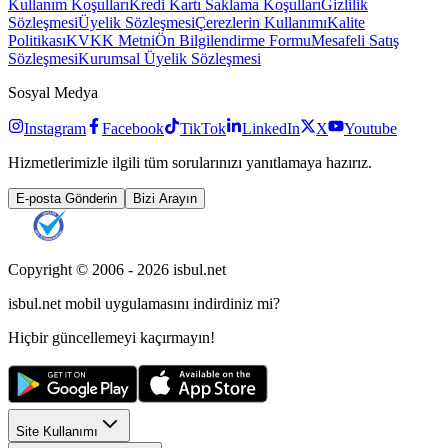
Kullanım Koşulları
Kredi Kartı Saklama Koşulları
Gizlilik
Sözleşmesi
Üyelik Sözleşmesi
Çerezlerin Kullanımı
Kalite
Politikası
KVKK Metni
Ön Bilgilendirme Formu
Mesafeli Satış
Sözleşmesi
Kurumsal Üyelik Sözleşmesi
Sosyal Medya
Instagram
Facebook
TikTok
LinkedIn
X
Youtube
Hizmetlerimizle ilgili tüm sorularınızı yanıtlamaya hazırız.
E-posta Gönderin
Bizi Arayın
Copyright © 2006 -
2026
isbul.net
isbul.net
mobil uygulamasını
indirdiniz mi?
Hiçbir güncellemeyi kaçırmayın!
Site Kullanımı