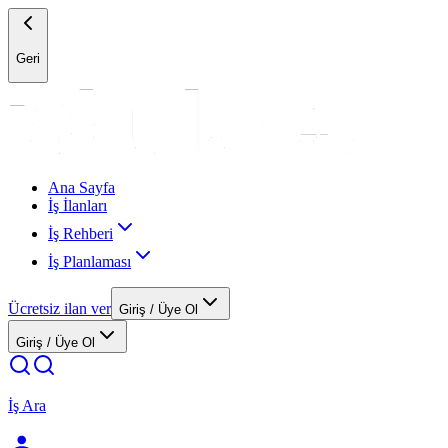
Geri
Ana Sayfa
İş İlanları
İş Rehberi
İş Planlaması
Ücretsiz ilan ver
Giriş / Üye Ol
Giriş / Üye Ol
İş Ara