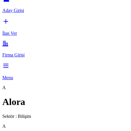
Aday Girişi
İlan Ver
Firma Girişi
Menu
A
Alora
Sektör :
Bilişim
A