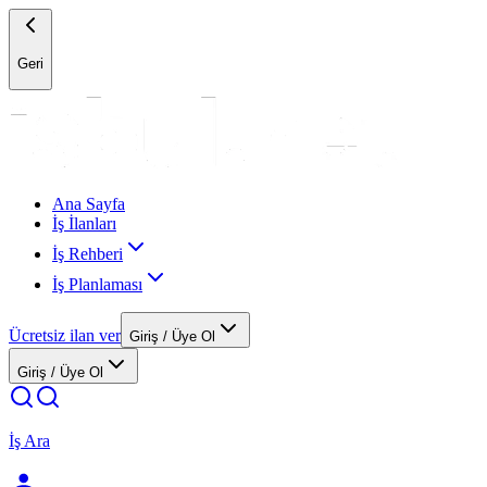
Geri
Ana Sayfa
İş İlanları
İş Rehberi
İş Planlaması
Ücretsiz ilan ver
Giriş / Üye Ol
Giriş / Üye Ol
İş Ara