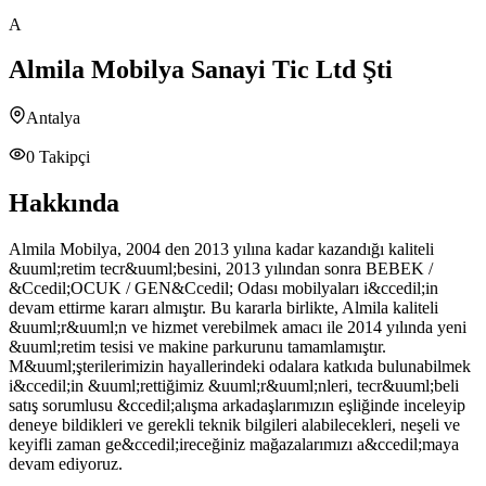
A
Almila Mobilya Sanayi Tic Ltd Şti
Antalya
0
Takipçi
Hakkında
Almila Mobilya, 2004 den 2013 yılına kadar kazandığı kaliteli
&uuml;retim tecr&uuml;besini, 2013 yılından sonra BEBEK /
&Ccedil;OCUK / GEN&Ccedil; Odası mobilyaları i&ccedil;in
devam ettirme kararı almıştır. Bu kararla birlikte, Almila kaliteli
&uuml;r&uuml;n ve hizmet verebilmek amacı ile 2014 yılında yeni
&uuml;retim tesisi ve makine parkurunu tamamlamıştır.
M&uuml;şterilerimizin hayallerindeki odalara katkıda bulunabilmek
i&ccedil;in &uuml;rettiğimiz &uuml;r&uuml;nleri, tecr&uuml;beli
satış sorumlusu &ccedil;alışma arkadaşlarımızın eşliğinde inceleyip
deneye bildikleri ve gerekli teknik bilgileri alabilecekleri, neşeli ve
keyifli zaman ge&ccedil;ireceğiniz mağazalarımızı a&ccedil;maya
devam ediyoruz.