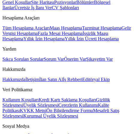
Genel Koşullar
Site Haritası
Pozisyonlar
Bölümler
Bölgesel
İlanlar
Ücretsiz İş İlanı Ver
CV Şablonları
Hesaplama Araçları
Tüm Hesaplama Araçları
Maaş Hesaplama
Tazminat Hesaplama
Gelir
Vergisi Hesaplama
Fazla Mesai Hesaplama
İşsizlik Maaşı
Hesaplama
Yıllık İzin Hesaplama
Yıllık İzin Ücreti Hesaplama
Yardım
Sıkça Sorulan Sorular
Sorum Var
Önerim Var
Şikayetim Var
Hakkımızda
Hakkımızda
İletişim
İlan Satın Al
İş Rehberi
Editöryal Ekip
Veri Politikamız
Kullanım Koşulları
Kredi Kartı Saklama Koşulları
Gizlilik
Sözleşmesi
Üyelik Sözleşmesi
Çerezlerin Kullanımı
Kalite
Politikası
KVKK Metni
Ön Bilgilendirme Formu
Mesafeli Satış
Sözleşmesi
Kurumsal Üyelik Sözleşmesi
Sosyal Medya