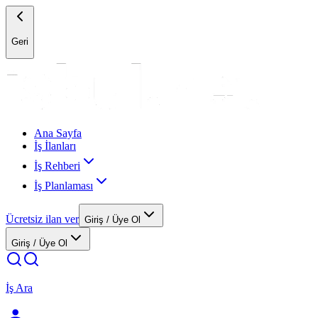
Geri
Ana Sayfa
İş İlanları
İş Rehberi
İş Planlaması
Ücretsiz ilan ver
Giriş / Üye Ol
Giriş / Üye Ol
İş Ara