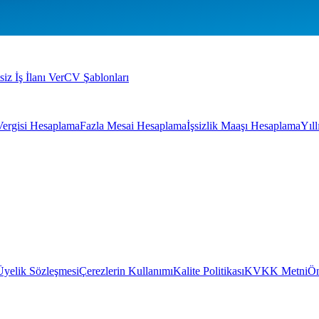
siz İş İlanı Ver
CV Şablonları
Vergisi Hesaplama
Fazla Mesai Hesaplama
İşsizlik Maaşı Hesaplama
Yıl
Üyelik Sözleşmesi
Çerezlerin Kullanımı
Kalite Politikası
KVKK Metni
Ön