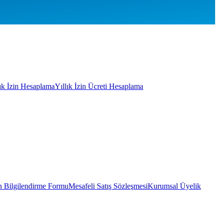
lık İzin Hesaplama
Yıllık İzin Ücreti Hesaplama
 Bilgilendirme Formu
Mesafeli Satış Sözleşmesi
Kurumsal Üyelik