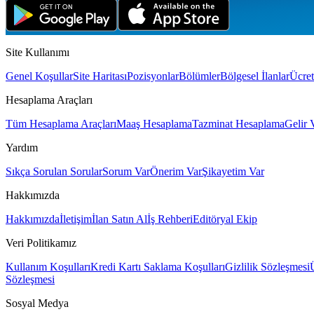
Site Kullanımı
Genel Koşullar
Site Haritası
Pozisyonlar
Bölümler
Bölgesel İlanlar
Ücret
Hesaplama Araçları
Tüm Hesaplama Araçları
Maaş Hesaplama
Tazminat Hesaplama
Gelir 
Yardım
Sıkça Sorulan Sorular
Sorum Var
Önerim Var
Şikayetim Var
Hakkımızda
Hakkımızda
İletişim
İlan Satın Al
İş Rehberi
Editöryal Ekip
Veri Politikamız
Kullanım Koşulları
Kredi Kartı Saklama Koşulları
Gizlilik Sözleşmesi
Sözleşmesi
Sosyal Medya