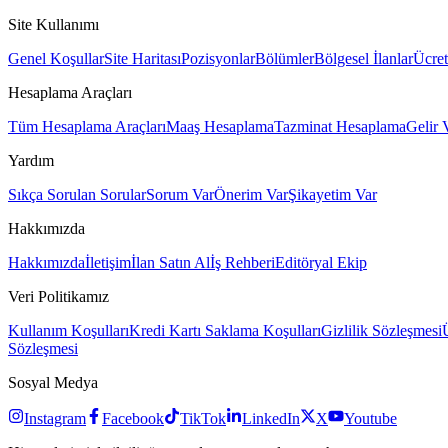
Site Kullanımı
Genel Koşullar
Site Haritası
Pozisyonlar
Bölümler
Bölgesel İlanlar
Ücret
Hesaplama Araçları
Tüm Hesaplama Araçları
Maaş Hesaplama
Tazminat Hesaplama
Gelir 
Yardım
Sıkça Sorulan Sorular
Sorum Var
Önerim Var
Şikayetim Var
Hakkımızda
Hakkımızda
İletişim
İlan Satın Al
İş Rehberi
Editöryal Ekip
Veri Politikamız
Kullanım Koşulları
Kredi Kartı Saklama Koşulları
Gizlilik Sözleşmesi
Sözleşmesi
Sosyal Medya
Instagram
Facebook
TikTok
LinkedIn
X
Youtube