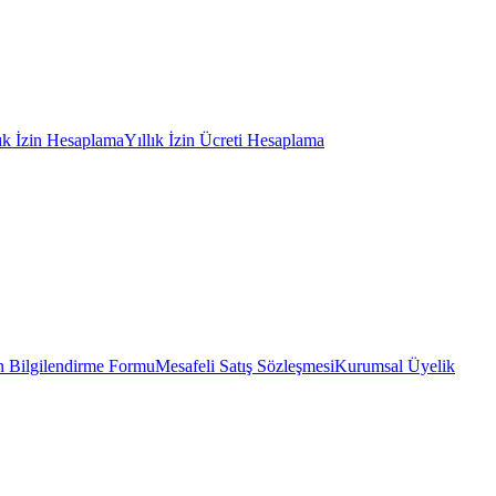
lık İzin Hesaplama
Yıllık İzin Ücreti Hesaplama
 Bilgilendirme Formu
Mesafeli Satış Sözleşmesi
Kurumsal Üyelik