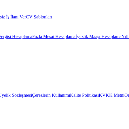
siz İş İlanı Ver
CV Şablonları
Vergisi Hesaplama
Fazla Mesai Hesaplama
İşsizlik Maaşı Hesaplama
Yıl
Üyelik Sözleşmesi
Çerezlerin Kullanımı
Kalite Politikası
KVKK Metni
Ön