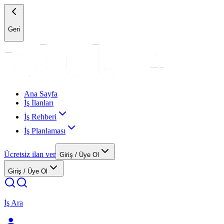
Geri
Ana Sayfa
İş İlanları
İş Rehberi
İş Planlaması
Ücretsiz ilan ver
Giriş / Üye Ol
Giriş / Üye Ol
İş Ara