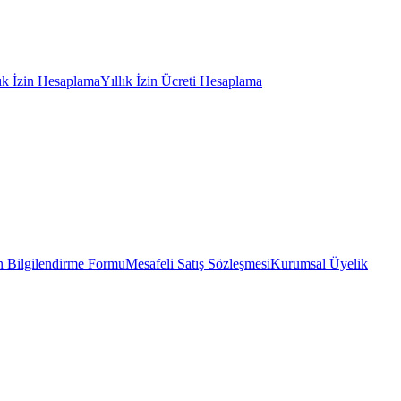
lık İzin Hesaplama
Yıllık İzin Ücreti Hesaplama
 Bilgilendirme Formu
Mesafeli Satış Sözleşmesi
Kurumsal Üyelik