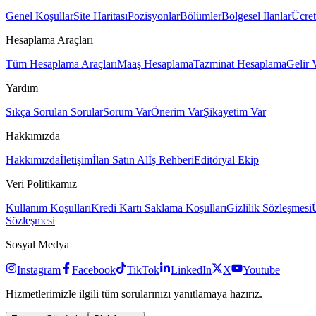
Genel Koşullar
Site Haritası
Pozisyonlar
Bölümler
Bölgesel İlanlar
Ücret
Hesaplama Araçları
Tüm Hesaplama Araçları
Maaş Hesaplama
Tazminat Hesaplama
Gelir 
Yardım
Sıkça Sorulan Sorular
Sorum Var
Önerim Var
Şikayetim Var
Hakkımızda
Hakkımızda
İletişim
İlan Satın Al
İş Rehberi
Editöryal Ekip
Veri Politikamız
Kullanım Koşulları
Kredi Kartı Saklama Koşulları
Gizlilik Sözleşmesi
Sözleşmesi
Sosyal Medya
Instagram
Facebook
TikTok
LinkedIn
X
Youtube
Hizmetlerimizle ilgili tüm sorularınızı yanıtlamaya hazırız.