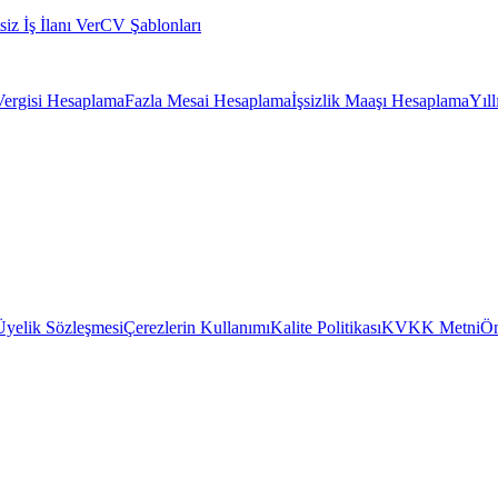
siz İş İlanı Ver
CV Şablonları
Vergisi Hesaplama
Fazla Mesai Hesaplama
İşsizlik Maaşı Hesaplama
Yıl
Üyelik Sözleşmesi
Çerezlerin Kullanımı
Kalite Politikası
KVKK Metni
Ön