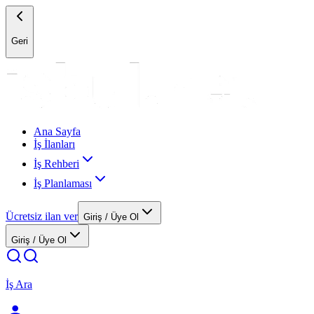
Geri
Ana Sayfa
İş İlanları
İş Rehberi
İş Planlaması
Ücretsiz ilan ver
Giriş / Üye Ol
Giriş / Üye Ol
İş Ara