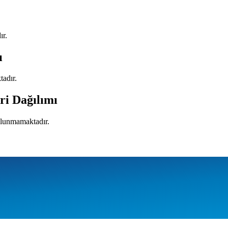
ır.
ı
tadır.
ri Dağılımı
bulunmamaktadır.