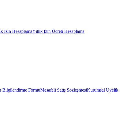
lık İzin Hesaplama
Yıllık İzin Ücreti Hesaplama
 Bilgilendirme Formu
Mesafeli Satış Sözleşmesi
Kurumsal Üyelik