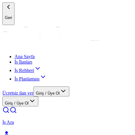
Geri
Ana Sayfa
İş İlanları
İş Rehberi
İş Planlaması
Ücretsiz ilan ver
Giriş / Üye Ol
Giriş / Üye Ol
İş Ara