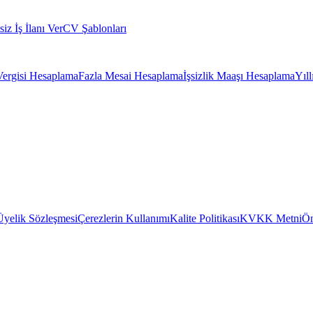
siz İş İlanı Ver
CV Şablonları
Vergisi Hesaplama
Fazla Mesai Hesaplama
İşsizlik Maaşı Hesaplama
Yıl
Üyelik Sözleşmesi
Çerezlerin Kullanımı
Kalite Politikası
KVKK Metni
Ön