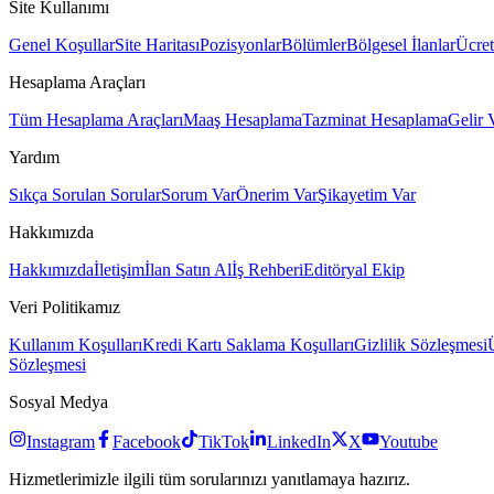
Site Kullanımı
Genel Koşullar
Site Haritası
Pozisyonlar
Bölümler
Bölgesel İlanlar
Ücret
Hesaplama Araçları
Tüm Hesaplama Araçları
Maaş Hesaplama
Tazminat Hesaplama
Gelir 
Yardım
Sıkça Sorulan Sorular
Sorum Var
Önerim Var
Şikayetim Var
Hakkımızda
Hakkımızda
İletişim
İlan Satın Al
İş Rehberi
Editöryal Ekip
Veri Politikamız
Kullanım Koşulları
Kredi Kartı Saklama Koşulları
Gizlilik Sözleşmesi
Sözleşmesi
Sosyal Medya
Instagram
Facebook
TikTok
LinkedIn
X
Youtube
Hizmetlerimizle ilgili tüm sorularınızı yanıtlamaya hazırız.