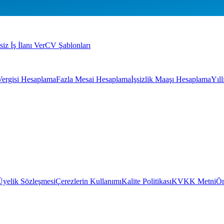
siz İş İlanı Ver
CV Şablonları
Vergisi Hesaplama
Fazla Mesai Hesaplama
İşsizlik Maaşı Hesaplama
Yıl
Üyelik Sözleşmesi
Çerezlerin Kullanımı
Kalite Politikası
KVKK Metni
Ön