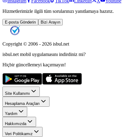
Instagram
Facebook
TikTok
LinkedIn
X
Youtube
Hizmetlerimizle ilgili tüm sorularınızı yanıtlamaya hazırız.
E-posta Gönderin
Bizi Arayın
Copyright © 2006 -
2026
isbul.net
isbul.net
mobil uygulamasını
indirdiniz mi?
Hiçbir güncellemeyi kaçırmayın!
Site Kullanımı
Hesaplama Araçları
Yardım
Hakkımızda
Veri Politikamız