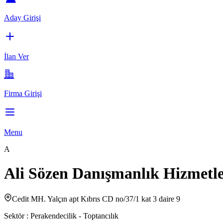
Aday Girişi
İlan Ver
Firma Girişi
Menu
A
Ali Sözen Danışmanlık Hizmetle
Cedit MH. Yalçın apt Kıbrıs CD no/37/1 kat 3 daire 9
Sektör :
Perakendecilik - Toptancılık