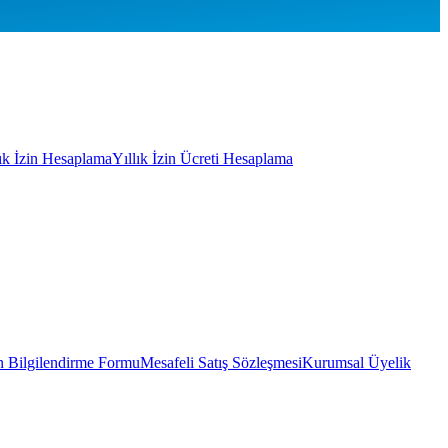
lık İzin Hesaplama
Yıllık İzin Ücreti Hesaplama
 Bilgilendirme Formu
Mesafeli Satış Sözleşmesi
Kurumsal Üyelik