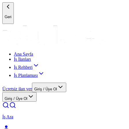
Geri
Ana Sayfa
İş İlanları
İş Rehberi
İş Planlaması
Ücretsiz ilan ver
Giriş / Üye Ol
Giriş / Üye Ol
İş Ara