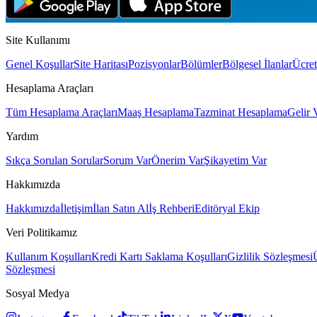
Site Kullanımı
Genel Koşullar
Site Haritası
Pozisyonlar
Bölümler
Bölgesel İlanlar
Ücret
Hesaplama Araçları
Tüm Hesaplama Araçları
Maaş Hesaplama
Tazminat Hesaplama
Gelir 
Yardım
Sıkça Sorulan Sorular
Sorum Var
Önerim Var
Şikayetim Var
Hakkımızda
Hakkımızda
İletişim
İlan Satın Al
İş Rehberi
Editöryal Ekip
Veri Politikamız
Kullanım Koşulları
Kredi Kartı Saklama Koşulları
Gizlilik Sözleşmesi
Sözleşmesi
Sosyal Medya