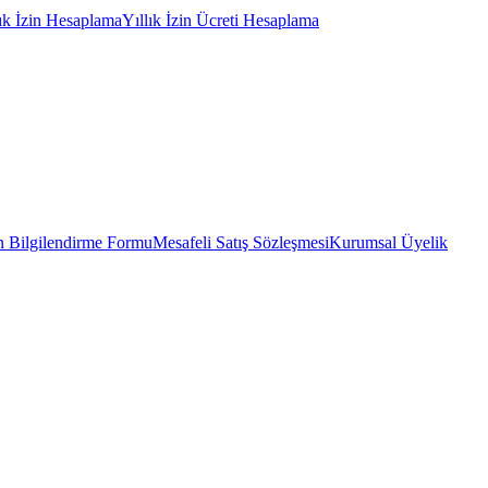
lık İzin Hesaplama
Yıllık İzin Ücreti Hesaplama
 Bilgilendirme Formu
Mesafeli Satış Sözleşmesi
Kurumsal Üyelik