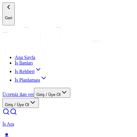
Geri
Ana Sayfa
İş İlanları
İş Rehberi
İş Planlaması
Ücretsiz ilan ver
Giriş / Üye Ol
Giriş / Üye Ol
İş Ara