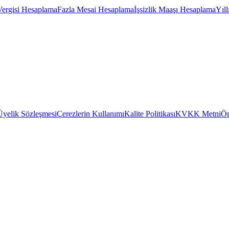
Vergisi Hesaplama
Fazla Mesai Hesaplama
İşsizlik Maaşı Hesaplama
Yıl
Üyelik Sözleşmesi
Çerezlerin Kullanımı
Kalite Politikası
KVKK Metni
Ön