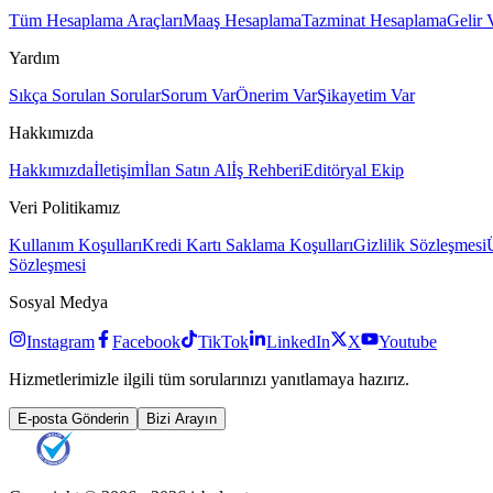
Tüm Hesaplama Araçları
Maaş Hesaplama
Tazminat Hesaplama
Gelir 
Yardım
Sıkça Sorulan Sorular
Sorum Var
Önerim Var
Şikayetim Var
Hakkımızda
Hakkımızda
İletişim
İlan Satın Al
İş Rehberi
Editöryal Ekip
Veri Politikamız
Kullanım Koşulları
Kredi Kartı Saklama Koşulları
Gizlilik Sözleşmesi
Sözleşmesi
Sosyal Medya
Instagram
Facebook
TikTok
LinkedIn
X
Youtube
Hizmetlerimizle ilgili tüm sorularınızı yanıtlamaya hazırız.
E-posta Gönderin
Bizi Arayın