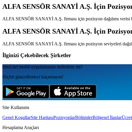
ALFA SENSÖR SANAYİ A.Ş.
İçin Pozisyo
ALFA SENSÖR SANAYİ A.Ş.
firması için pozisyon dağılımı veris
ALFA SENSÖR SANAYİ A.Ş.
İçin Pozisyo
ALFA SENSÖR SANAYİ A.Ş.
firması için pozisyon seviyeleri dağı
İlginizi Çekebilecek Şirketler
isbul.net
mobil uygulamаsını
indirdiniz mi?
Hiçbir güncellemeyi kaçırmayın!
Site Kullanımı
Genel Koşullar
Site Haritası
Pozisyonlar
Bölümler
Bölgesel İlanlar
Ücret
Hesaplama Araçları