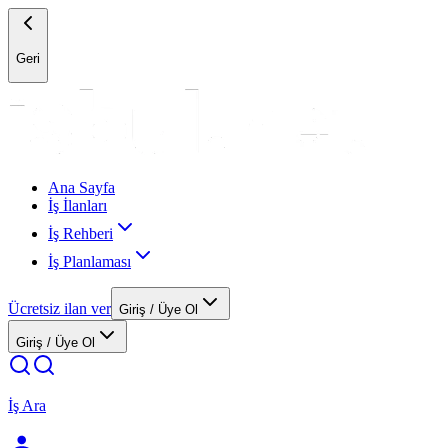
Geri
Ana Sayfa
İş İlanları
İş Rehberi
İş Planlaması
Ücretsiz ilan ver
Giriş / Üye Ol
Giriş / Üye Ol
İş Ara