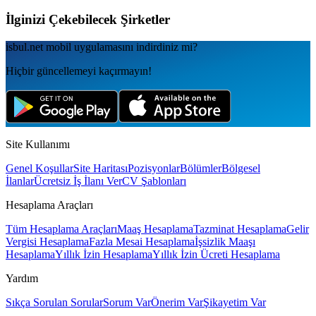
İlginizi Çekebilecek Şirketler
isbul.net
mobil uygulamаsını
indirdiniz mi?
Hiçbir güncellemeyi kaçırmayın!
Site Kullanımı
Genel Koşullar
Site Haritası
Pozisyonlar
Bölümler
Bölgesel
İlanlar
Ücretsiz İş İlanı Ver
CV Şablonları
Hesaplama Araçları
Tüm Hesaplama Araçları
Maaş Hesaplama
Tazminat Hesaplama
Gelir
Vergisi Hesaplama
Fazla Mesai Hesaplama
İşsizlik Maaşı
Hesaplama
Yıllık İzin Hesaplama
Yıllık İzin Ücreti Hesaplama
Yardım
Sıkça Sorulan Sorular
Sorum Var
Önerim Var
Şikayetim Var