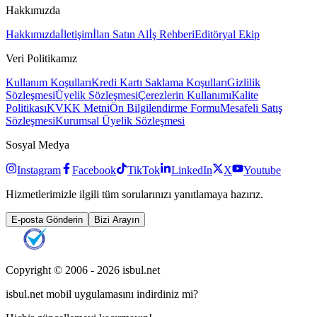
Hakkımızda
Hakkımızda
İletişim
İlan Satın Al
İş Rehberi
Editöryal Ekip
Veri Politikamız
Kullanım Koşulları
Kredi Kartı Saklama Koşulları
Gizlilik
Sözleşmesi
Üyelik Sözleşmesi
Çerezlerin Kullanımı
Kalite
Politikası
KVKK Metni
Ön Bilgilendirme Formu
Mesafeli Satış
Sözleşmesi
Kurumsal Üyelik Sözleşmesi
Sosyal Medya
Instagram
Facebook
TikTok
LinkedIn
X
Youtube
Hizmetlerimizle ilgili tüm sorularınızı yanıtlamaya hazırız.
E-posta Gönderin
Bizi Arayın
Copyright © 2006 -
2026
isbul.net
isbul.net
mobil uygulamasını
indirdiniz mi?