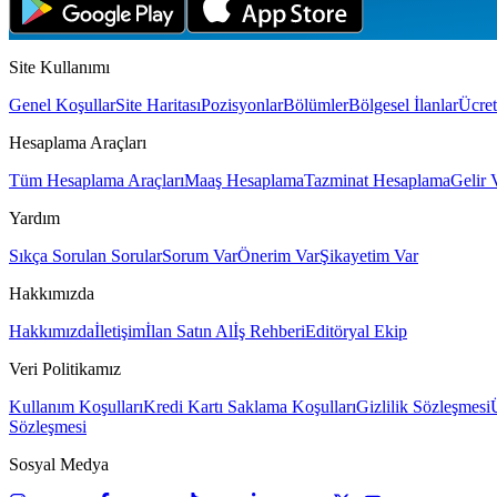
Site Kullanımı
Genel Koşullar
Site Haritası
Pozisyonlar
Bölümler
Bölgesel İlanlar
Ücret
Hesaplama Araçları
Tüm Hesaplama Araçları
Maaş Hesaplama
Tazminat Hesaplama
Gelir 
Yardım
Sıkça Sorulan Sorular
Sorum Var
Önerim Var
Şikayetim Var
Hakkımızda
Hakkımızda
İletişim
İlan Satın Al
İş Rehberi
Editöryal Ekip
Veri Politikamız
Kullanım Koşulları
Kredi Kartı Saklama Koşulları
Gizlilik Sözleşmesi
Sözleşmesi
Sosyal Medya