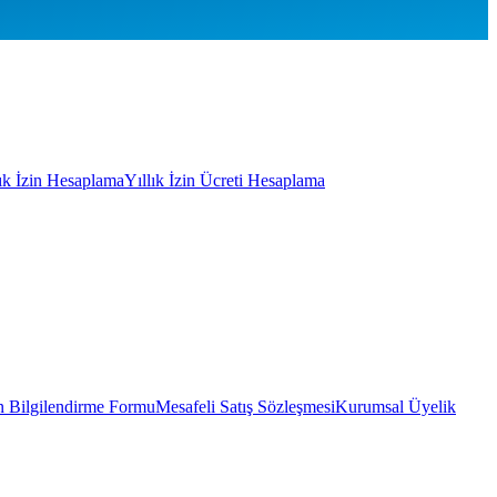
lık İzin Hesaplama
Yıllık İzin Ücreti Hesaplama
 Bilgilendirme Formu
Mesafeli Satış Sözleşmesi
Kurumsal Üyelik