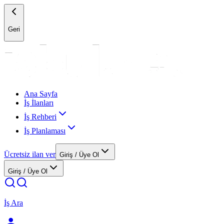
Geri
Ana Sayfa
İş İlanları
İş Rehberi
İş Planlaması
Ücretsiz ilan ver
Giriş / Üye Ol
Giriş / Üye Ol
İş Ara