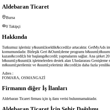
Aldebaran Ticaret
Bursa
0
Takipçi
Hakkında
Tutkumuz işleriniz y&uuml;kseldik&ccedil;e artacaktır. GetMyAds in
komumundadır. Birleşik Geri &Ouml;deme programı b&uuml;t&uuml;n m
kazan&ccedil;lı bir başlangı&ccedil; yapmalarını sağlar. Ana şirk
b&uuml;y&uuml;k işletmelerden destek alan Uluslararası Genişleme s
m&uuml;şterilemiz ve &uuml;yelerimiz i&ccedil;in daha fazla yenili
Adres :
FOMARA, OSMANGAZİ
Firmanın diğer İş İlanları
Aldebaran Ticaret
firması için iş ilanı verisi bulunmamaktadır.
Aldebaran Ticaret
İçin Şehir Dağılımı