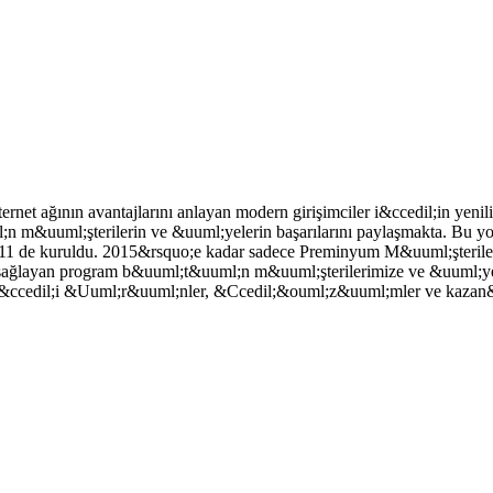
ternet ağının avantajlarını anlayan modern girişimciler i&ccedil;in 
&uuml;şterilerin ve &uuml;yelerin başarılarını paylaşmakta. Bu yol 
et 2011 de kuruldu. 2015&rsquo;e kadar sadece Preminyum M&uuml;şter
ağlayan program b&uuml;t&uuml;n m&uuml;şterilerimize ve &uuml;yeleri
k&ccedil;i &Uuml;r&uuml;nler, &Ccedil;&ouml;z&uuml;mler ve kazan&cc