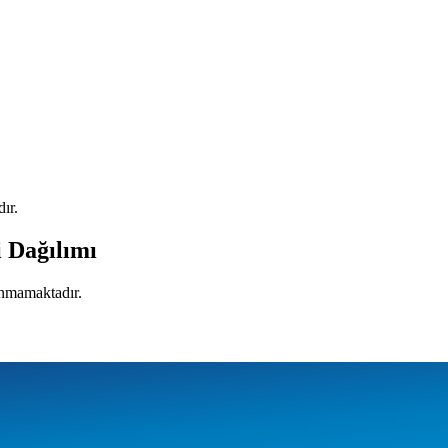
ır.
i Dağılımı
lunmamaktadır.