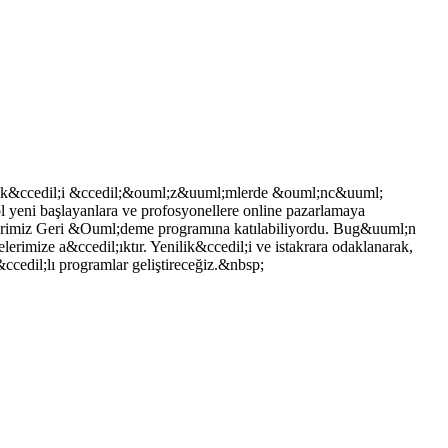
yenilik&ccedil;i &ccedil;&ouml;z&uuml;mlerde &ouml;nc&uuml;
yeni başlayanlara ve profosyonellere online pazarlamaya
ilerimiz Geri &Ouml;deme programına katılabiliyordu. Bug&uuml;n
mize a&ccedil;ıktır. Yenilik&ccedil;i ve istakrara odaklanarak,
edil;lı programlar geliştireceğiz.&nbsp;