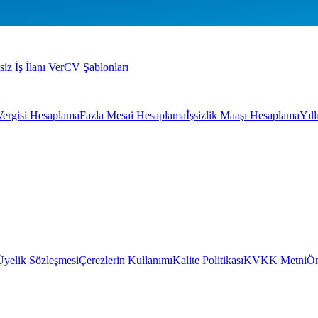
siz İş İlanı Ver
CV Şablonları
Vergisi Hesaplama
Fazla Mesai Hesaplama
İşsizlik Maaşı Hesaplama
Yıl
Üyelik Sözleşmesi
Çerezlerin Kullanımı
Kalite Politikası
KVKK Metni
Ön