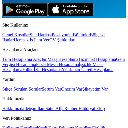
Site Kullanımı
Genel Koşullar
Site Haritası
Pozisyonlar
Bölümler
Bölgesel
İlanlar
Ücretsiz İş İlanı Ver
CV Şablonları
Hesaplama Araçları
Tüm Hesaplama Araçları
Maaş Hesaplama
Tazminat Hesaplama
Gelir
Vergisi Hesaplama
Fazla Mesai Hesaplama
İşsizlik Maaşı
Hesaplama
Yıllık İzin Hesaplama
Yıllık İzin Ücreti Hesaplama
Yardım
Sıkça Sorulan Sorular
Sorum Var
Önerim Var
Şikayetim Var
Hakkımızda
Hakkımızda
İletişim
İlan Satın Al
İş Rehberi
Editöryal Ekip
Veri Politikamız
Kullanım Koşulları
Kredi Kartı Saklama Koşulları
Gizlilik