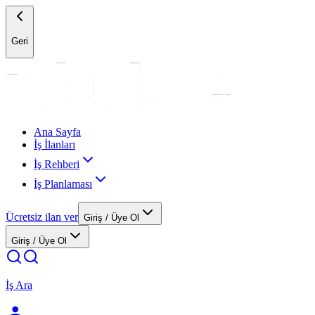
Geri
Ana Sayfa
İş İlanları
İş Rehberi
İş Planlaması
Ücretsiz ilan ver
Giriş / Üye Ol
Giriş / Üye Ol
İş Ara