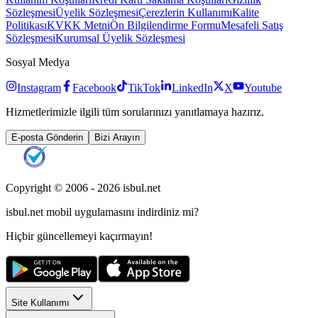
Sözleşmesi
Üyelik Sözleşmesi
Çerezlerin Kullanımı
Kalite
Politikası
KVKK Metni
Ön Bilgilendirme Formu
Mesafeli Satış
Sözleşmesi
Kurumsal Üyelik Sözleşmesi
Sosyal Medya
Instagram
Facebook
TikTok
LinkedIn
X
Youtube
Hizmetlerimizle ilgili tüm sorularınızı yanıtlamaya hazırız.
E-posta Gönderin
Bizi Arayın
Copyright © 2006 -
2026
isbul.net
isbul.net
mobil uygulamasını
indirdiniz mi?
Hiçbir güncellemeyi kaçırmayın!
Site Kullanımı