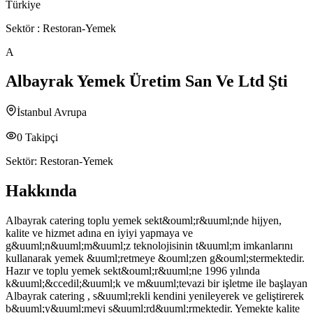
Türkiye
Sektör :
Restoran-Yemek
A
Albayrak Yemek Üretim San Ve Ltd Şti
İstanbul Avrupa
0
Takipçi
Sektör:
Restoran-Yemek
Hakkında
Albayrak catering toplu yemek sekt&ouml;r&uuml;nde hijyen,
kalite ve hizmet adına en iyiyi yapmaya ve
g&uuml;n&uuml;m&uuml;z teknolojisinin t&uuml;m imkanlarını
kullanarak yemek &uuml;retmeye &ouml;zen g&ouml;stermektedir.
Hazır ve toplu yemek sekt&ouml;r&uuml;ne 1996 yılında
k&uuml;&ccedil;&uuml;k ve m&uuml;tevazi bir işletme ile başlayan
Albayrak catering , s&uuml;rekli kendini yenileyerek ve geliştirerek
b&uuml;y&uuml;meyi s&uuml;rd&uuml;rmektedir. Yemekte kalite