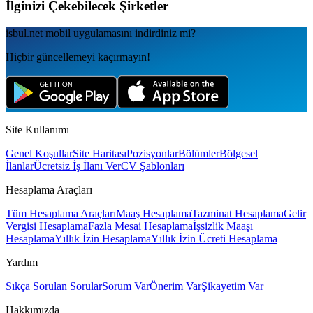
İlginizi Çekebilecek Şirketler
isbul.net
mobil uygulamаsını
indirdiniz mi?
Hiçbir güncellemeyi kaçırmayın!
Site Kullanımı
Genel Koşullar
Site Haritası
Pozisyonlar
Bölümler
Bölgesel
İlanlar
Ücretsiz İş İlanı Ver
CV Şablonları
Hesaplama Araçları
Tüm Hesaplama Araçları
Maaş Hesaplama
Tazminat Hesaplama
Gelir
Vergisi Hesaplama
Fazla Mesai Hesaplama
İşsizlik Maaşı
Hesaplama
Yıllık İzin Hesaplama
Yıllık İzin Ücreti Hesaplama
Yardım
Sıkça Sorulan Sorular
Sorum Var
Önerim Var
Şikayetim Var
Hakkımızda