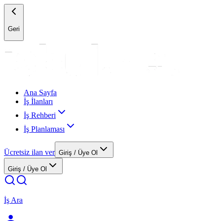
Geri
Ana Sayfa
İş İlanları
İş Rehberi
İş Planlaması
Ücretsiz ilan ver
Giriş / Üye Ol
Giriş / Üye Ol
İş Ara