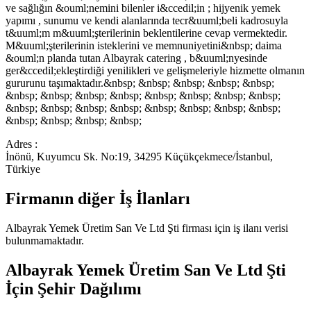
ve sağlığın &ouml;nemini bilenler i&ccedil;in ; hijyenik yemek
yapımı , sunumu ve kendi alanlarında tecr&uuml;beli kadrosuyla
t&uuml;m m&uuml;şterilerinin beklentilerine cevap vermektedir.
M&uuml;şterilerinin isteklerini ve memnuniyetini&nbsp; daima
&ouml;n planda tutan Albayrak catering , b&uuml;nyesinde
ger&ccedil;ekleştirdiği yenilikleri ve gelişmeleriyle hizmette olmanın
gururunu taşımaktadır.&nbsp; &nbsp; &nbsp; &nbsp; &nbsp;
&nbsp; &nbsp; &nbsp; &nbsp; &nbsp; &nbsp; &nbsp; &nbsp;
&nbsp; &nbsp; &nbsp; &nbsp; &nbsp; &nbsp; &nbsp; &nbsp;
&nbsp; &nbsp; &nbsp; &nbsp;
Adres :
İnönü, Kuyumcu Sk. No:19, 34295 Küçükçekmece/İstanbul,
Türkiye
Firmanın diğer İş İlanları
Albayrak Yemek Üretim San Ve Ltd Şti
firması için iş ilanı verisi
bulunmamaktadır.
Albayrak Yemek Üretim San Ve Ltd Şti
İçin Şehir Dağılımı