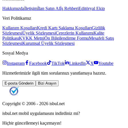
Hakkımızda
İletişim
İlan Satın Al
İş Rehberi
Editöryal Ekip
Veri Politikamız
Kullanım Koşulları
Kredi Kartı Saklama Koşulları
Gizlilik
Sözleşmesi
Üyelik Sözleşmesi
Çerezlerin Kullanımı
Kalite
Politikası
KVKK Metni
Ön Bilgilendirme Formu
Mesafeli Satış
Sözleşmesi
Kurumsal Üyelik Sözleşmesi
Sosyal Medya
Instagram
Facebook
TikTok
LinkedIn
X
Youtube
Hizmetlerimizle ilgili tüm sorularınızı yanıtlamaya hazırız.
E-posta Gönderin
Bizi Arayın
Copyright © 2006 -
2026
isbul.net
isbul.net
mobil uygulamasını
indirdiniz mi?
Hiçbir güncellemeyi kaçırmayın!